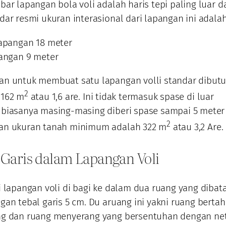
ar lapangan bola voli adalah haris tepi paling luar da
dar resmi ukuran interasional dari lapangan ini adala
apangan 18 meter
angan 9 meter
an untuk membuat satu lapangan volli standar dibut
2
 162 m
atau 1,6 are. Ini tidak termasuk spase di luar
 biasanya masing-masing diberi spase sampai 5 meter
2
an ukuran tanah minimum adalah 322 m
atau 3,2 Are.
 Garis dalam Lapangan Voli
i lapangan voli di bagi ke dalam dua ruang yang dibata
gan tebal garis 5 cm. Du aruang ini yakni ruang bertah
ng dan ruang menyerang yang bersentuhan dengan net