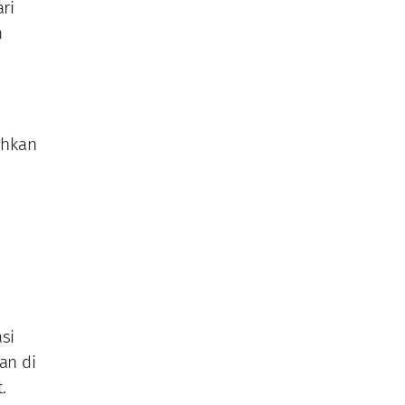
ri
h
uhkan
si
an di
.