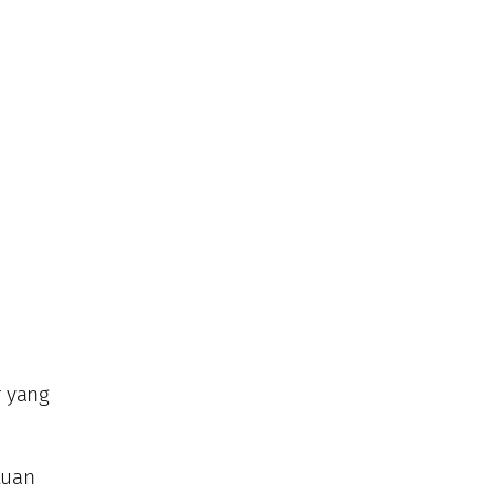
r yang
tuan