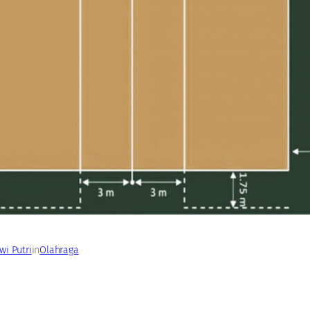
i Putri
in
Olahraga