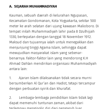
A.
SEJARAH MUHAMMADIYAH
Kauman, sebuah daerah di kelurahan Ngupasan,
Kecamatan Gondomanan, Kota Yogyakarta, sekitar 500
meter ke arah selatan dari ujung kawasan Malioboro. Di
tempat inilah Muhammadiyah lahir pada 8 Dzulhijjah
1330, bertepatan dengan tanggal 18 November 1912.
Maksud dan tujuannya ialah untuk menegakkan dan
menjunjung tinggi Agama Islam, sehingga dapat
mewujudkan masyarakat islam yang sebenar-
benarnya. Faktor-faktor lain yang mendorong K.H
Ahmad Dahlan mendirikan organisasi Muhammadiyah
antara lain:
1. Ajaran Islam dilaksanakan tidak secara murni
bersumberkan Al Qur’an dan Hadist, tetapi tercampur
dengan perbuatan syirik dan khurafat.
2. Lembaga-lembaga pendidikan Islam tidak lagi
dapat memenuhi tuntunan zaman, akibat dari
terlampau mengisolir diri dari pengaruh luar.