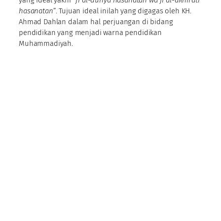
yang ideal yakni “
fi al-dunya hasanatan wa fi al-akhirati
hasanatan
”. Tujuan ideal inilah yang digagas oleh KH.
Ahmad Dahlan dalam hal perjuangan di bidang
pendidikan yang menjadi warna pendidikan
Muhammadiyah.