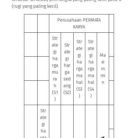
(rugi yang paling kecil).
Perusahaan PERMATA
KARYA
Str
Str
Str
ate
Str
ate
ate
gi
ate
gi
gi
Ma
ha
gi
ha
ha
xi
rga
har
rga
rga
m
mu
ga
ma
ma
mi
ra
sed
hal
hal
n
h
ang
(S3
(S4
(S1
(S2)
)
)
)
Str
ate
gi
ha
rga
→