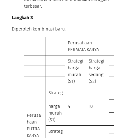
terbesar.
Langkah 3
Diperoleh kombinasi baru.
Perusahaan
PERMATA KARYA
Strategi
Strategi
harga
harga
murah
sedang
(S1)
(S2)
Strateg
i
harga
4
10
murah
Perusa
(S1)
haan
PUTRA
Strateg
KARYA
i