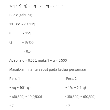
12q + 2(1-q) = 12q + 2 – 2q = 2 + 10q
Bila digabung:
10 − 6q = 2 + 10q
8 = 16q
Q = 8/166
= 0,5
Apabila q = 0,500, maka 1 – q = 0,500
Masukkan nilai tersebut pada kedua persamaan
Pers. 1 Pers. 2
= 4q + 10(1-q) = 12q + 2(1-q)
= 4(0,500) + 10(0,500) = 3(0,500) + 6(0,500)
= 7 = 7