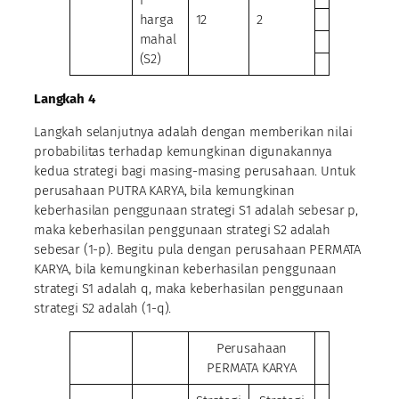
harga
12
2
mahal
(S2)
Langkah 4
Langkah selanjutnya adalah dengan memberikan nilai
probabilitas terhadap kemungkinan digunakannya
kedua strategi bagi masing-masing perusahaan. Untuk
perusahaan PUTRA KARYA, bila kemungkinan
keberhasilan penggunaan strategi S1 adalah sebesar p,
maka keberhasilan penggunaan strategi S2 adalah
sebesar (1-p). Begitu pula dengan perusahaan PERMATA
KARYA, bila kemungkinan keberhasilan penggunaan
strategi S1 adalah q, maka keberhasilan penggunaan
strategi S2 adalah (1-q).
Perusahaan
PERMATA KARYA