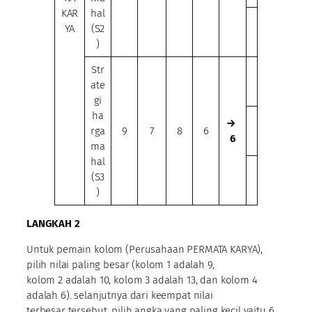
KAR
hal
YA
(S2
)
Str
ate
gi
ha
→
rga
9
7
8
6
6
ma
hal
(S3
)
LANGKAH 2
Untuk pemain kolom (Perusahaan PERMATA KARYA),
pilih nilai paling besar (kolom 1 adalah 9,
kolom 2 adalah 10, kolom 3 adalah 13, dan kolom 4
adalah 6). selanjutnya dari keempat nilai
terbesar tersebut, pilih angka yang paling kecil yaitu 6