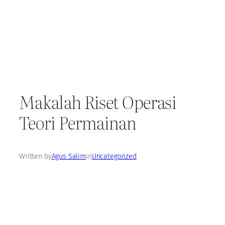
Makalah Riset Operasi
Teori Permainan
Written by
Agus Salim
in
Uncategorized