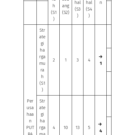
hal
hal
n
h
ang
(S3
(S4
(S1
(S2)
)
)
)
Str
ate
gi
ha
rga
→
2
1
3
4
mu
1
ra
h
(S1
)
Per
Str
usa
ate
haa
gi
n
ha
→
PUT
rga
4
10
13
5
4
RA
ma