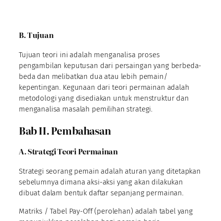
B. Tujuan
Tujuan teori ini adalah menganalisa proses
pengambilan keputusan dari persaingan yang berbeda-
beda dan melibatkan dua atau lebih pemain/
kepentingan. Kegunaan dari teori permainan adalah
metodologi yang disediakan untuk menstruktur dan
menganalisa masalah pemilihan strategi.
Bab II. Pembahasan
A. Strategi Teori Permainan
Strategi seorang pemain adalah aturan yang ditetapkan
sebelumnya dimana aksi-aksi yang akan dilakukan
dibuat dalam bentuk daftar sepanjang permainan.
Matriks / Tabel Pay-Off (perolehan) adalah tabel yang