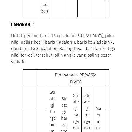
hal
(S3)
LANGKAH 1
Untuk pemain baris (Perusahaan PUTRA KARYA), pilih
nilai paling kecil (baris 1 adalah 1, baris ke 2 adalah 4,
dan baris ke 3 adalah 6). Selanjutnya dari dari ke tiga
nilai terkecil tersebut, pilih angka yang paling besar
yaitu 6
Perusahaan PERMATA
KARYA
Str
Str
Str
ate
Str
ate
ate
gi
ate
gi
gi
Ma
ha
gi
ha
ha
xi
rga
har
rga
rga
m
mu
ga
ma
ma
mi
ra
sed