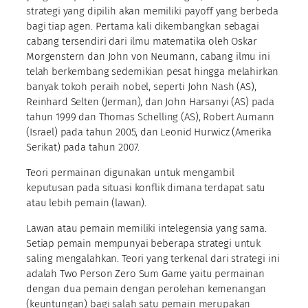
strategi yang dipilih akan memiliki payoff yang berbeda
bagi tiap agen. Pertama kali dikembangkan sebagai
cabang tersendiri dari ilmu matematika oleh Oskar
Morgenstern dan John von Neumann, cabang ilmu ini
telah berkembang sedemikian pesat hingga melahirkan
banyak tokoh peraih nobel, seperti John Nash (AS),
Reinhard Selten (Jerman), dan John Harsanyi (AS) pada
tahun 1999 dan Thomas Schelling (AS), Robert Aumann
(Israel) pada tahun 2005, dan Leonid Hurwicz (Amerika
Serikat) pada tahun 2007.
Teori permainan digunakan untuk mengambil
keputusan pada situasi konflik dimana terdapat satu
atau lebih pemain (lawan).
Lawan atau pemain memiliki intelegensia yang sama.
Setiap pemain mempunyai beberapa strategi untuk
saling mengalahkan. Teori yang terkenal dari strategi ini
adalah Two Person Zero Sum Game yaitu permainan
dengan dua pemain dengan perolehan kemenangan
(keuntungan) bagi salah satu pemain merupakan