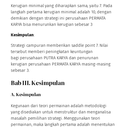
Kerugian minimal yang diharapkan sama, yaitu 7. Pada
langkah pertama kerugian minimal adalah 10, dengan
demikian dengan strategi ini perusahaan PERMATA
KARYA bisa menurunkan kerugian sebesar 3
Kesimpulan
:
Strategi campuran memberikan saddle point 7. Nilai
tersebut memberi peningkatan keuntungan
bagi perusahaan PUTRA KARYA dan penurunan
kerugian perusahaan PERMATA KARYA masing-masing
sebesar 3.
Bab III. Kesimpulan
A. Kesimpulan
Kegunaan dari teori permainan adalah metodologi
yang disediakan untuk menstruktur dan menganalisa
masalah pemilihan strategi. Menggunakan teori
permainan, maka langkah pertama adalah menentukan