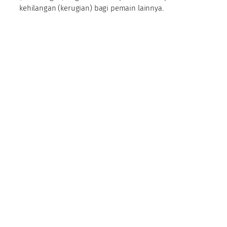
kehilangan (kerugian) bagi pemain lainnya.