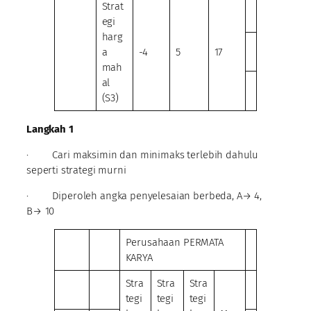
Strat
egi
harg
a
-4
5
17
mah
al
(S3)
Langkah 1
· Cari maksimin dan minimaks terlebih dahulu
seperti strategi murni
· Diperoleh angka penyelesaian berbeda, A→ 4,
B→ 10
Perusahaan PERMATA
KARYA
Stra
Stra
Stra
tegi
tegi
tegi