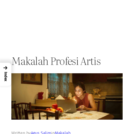
Makalah Profesi Artis
→
Index
Written by
Agus Salim
in
Makalah