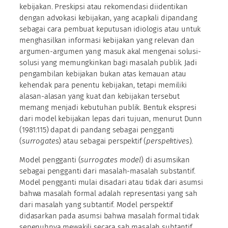
kebijakan. Preskipsi atau rekomendasi diidentikan
dengan advokasi kebijakan, yang acapkali dipandang
sebagai cara pembuat keputusan idiologis atau untuk
menghasilkan informasi kebijakan yang relevan dan
argumen-argumen yang masuk akal mengenai solusi-
solusi yang memungkinkan bagi masalah publik. Jadi
pengambilan kebijakan bukan atas kemauan atau
kehendak para penentu kebijakan, tetapi memiliki
alasan-alasan yang kuat dan kebijakan tersebut
memang menjadi kebutuhan publik. Bentuk ekspresi
dari model kebijakan lepas dari tujuan, menurut Dunn
(1981:115) dapat di pandang sebagai pengganti
(
surrogates
) atau sebagai perspektif (
perspektives
).
Model pengganti (
surrogates model
) di asumsikan
sebagai pengganti dari masalah-masalah substantif.
Model pengganti mulai disadari atau tidak dari asumsi
bahwa masalah formal adalah representasi yang sah
dari masalah yang subtantif. Model perspektif
didasarkan pada asumsi bahwa masalah formal tidak
sepenuhnya mewakili secara sah masalah subtantif,