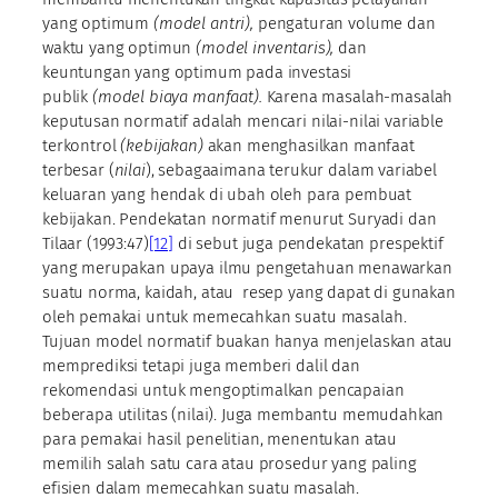
yang optimum
(model antri),
pengaturan volume dan
waktu yang optimun
(model inventaris),
dan
keuntungan yang optimum pada investasi
publik
(model biaya manfaat).
Karena masalah-masalah
keputusan normatif adalah mencari nilai-nilai variable
terkontrol
(kebijakan)
akan menghasilkan manfaat
terbesar (
nilai
), sebagaaimana terukur dalam variabel
keluaran yang hendak di ubah oleh para pembuat
kebijakan. Pendekatan normatif menurut Suryadi dan
Tilaar (1993:47)
[12]
di sebut juga pendekatan prespektif
yang merupakan upaya ilmu pengetahuan menawarkan
suatu norma, kaidah, atau resep yang dapat di gunakan
oleh pemakai untuk memecahkan suatu masalah.
Tujuan model normatif buakan hanya menjelaskan atau
memprediksi tetapi juga memberi dalil dan
rekomendasi untuk mengoptimalkan pencapaian
beberapa utilitas (nilai). Juga membantu memudahkan
para pemakai hasil penelitian, menentukan atau
memilih salah satu cara atau prosedur yang paling
efisien dalam memecahkan suatu masalah.