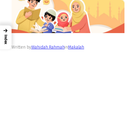
→
Index
Written by
Wahidah Rahmah
in
Makalah