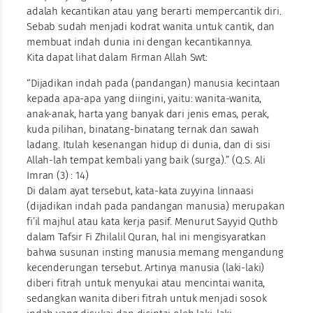
adalah kecantikan atau yang berarti mempercantik diri.
Sebab sudah menjadi kodrat wanita untuk cantik, dan
membuat indah dunia ini dengan kecantikannya.
Kita dapat lihat dalam Firman Allah Swt:
“Dijadikan indah pada (pandangan) manusia kecintaan
kepada apa-apa yang diingini, yaitu: wanita-wanita,
anak-anak, harta yang banyak dari jenis emas, perak,
kuda pilihan, binatang-binatang ternak dan sawah
ladang. Itulah kesenangan hidup di dunia, dan di sisi
Allah-lah tempat kembali yang baik (surga).” (Q.S. Ali
Imran (3) : 14)
Di dalam ayat tersebut, kata-kata zuyyina linnaasi
(dijadikan indah pada pandangan manusia) merupakan
fi’il majhul atau kata kerja pasif. Menurut Sayyid Quthb
dalam Tafsir Fi Zhilalil Quran, hal ini mengisyaratkan
bahwa susunan insting manusia memang mengandung
kecenderungan tersebut. Artinya manusia (laki-laki)
diberi fitrah untuk menyukai atau mencintai wanita,
sedangkan wanita diberi fitrah untuk menjadi sosok