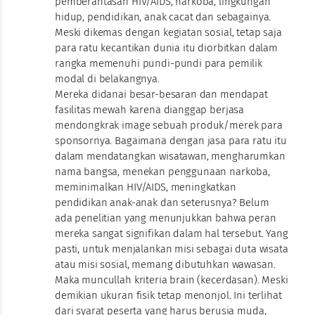
pemberantasan HIV/AIDS, narkoba, lingkungan
hidup, pendidikan, anak cacat dan sebagainya.
Meski dikemas dengan kegiatan sosial, tetap saja
para ratu kecantikan dunia itu diorbitkan dalam
rangka memenuhi pundi-pundi para pemilik
modal di belakangnya.
Mereka didanai besar-besaran dan mendapat
fasilitas mewah karena dianggap berjasa
mendongkrak image sebuah produk/merek para
sponsornya. Bagaimana dengan jasa para ratu itu
dalam mendatangkan wisatawan, mengharumkan
nama bangsa, menekan penggunaan narkoba,
meminimalkan HIV/AIDS, meningkatkan
pendidikan anak-anak dan seterusnya? Belum
ada penelitian yang menunjukkan bahwa peran
mereka sangat signifikan dalam hal tersebut. Yang
pasti, untuk menjalankan misi sebagai duta wisata
atau misi sosial, memang dibutuhkan wawasan.
Maka muncullah kriteria brain (kecerdasan). Meski
demikian ukuran fisik tetap menonjol. Ini terlihat
dari syarat peserta yang harus berusia muda,