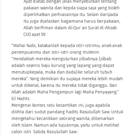
Ayat diatas dengan jelas menyebutkan tentang
pakaian wanita dan kepda siapa saja yang boleh
diperlihatkan perhiasannya itu. Selain daripada
itu juga dijelaskan bagaimana harus berpakaian,
Allah berfrman dalam Al-Qur an Surat Al-Ahzab
(33) ayat 59 :
“Wahai Nabi, katakanlah kepada istri-istrimu, anak-anak
perempuanmu dan istri-istri orang mukmin:
“Hendaklah mereka mengulurkan jilbabnya (jilbab
adalah sejenis baju kurung yang lapang yang dapat
menutupkepala, muka dan dada).ke seluruh tubuh
mereka”. Yang demikian itu supaya mereka lebih mudah
untuk dikenal, karena itu mereka tidak diganggu. Dan
Allah adalah Maha Pengampun lagi Maha Penyayang.”
b) Hadits
Mengenai kontes ratu kecantikan ini, juga apabila
dilihta dari sudut pandang hadits Rasulullah Saw. Untuk
mengetahui kecantikan seorang wanita, dibenarkan
oleh Islam. Namun ada tujuannya, yaitu untuk melihat
calon istri. Sabda Rasulullah Saw.: