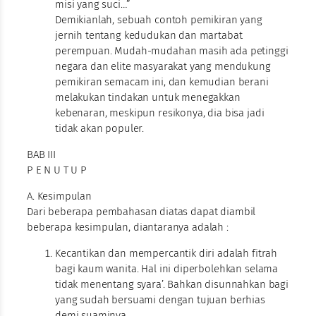
misi yang suci…”
Demikianlah, sebuah contoh pemikiran yang
jernih tentang kedudukan dan martabat
perempuan. Mudah-mudahan masih ada petinggi
negara dan elite masyarakat yang mendukung
pemikiran semacam ini, dan kemudian berani
melakukan tindakan untuk menegakkan
kebenaran, meskipun resikonya, dia bisa jadi
tidak akan populer.
BAB III
P E N U T U P
A. Kesimpulan
Dari beberapa pembahasan diatas dapat diambil
beberapa kesimpulan, diantaranya adalah :
Kecantikan dan mempercantik diri adalah fitrah
bagi kaum wanita. Hal ini diperbolehkan selama
tidak menentang syara’. Bahkan disunnahkan bagi
yang sudah bersuami dengan tujuan berhias
demi suaminya.