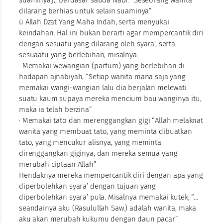
suaminya]), berdasar sabda Nabi: “Seseorang wanita
dilarang berhias untuk selain suaminya”
ü Allah Dzat Yang Maha Indah, serta menyukai
keindahan. Hal ini bukan berarti agar mempercantik diri
dengan sesuatu yang dilarang oleh syara’, serta
sesuaatu yang berlebihan, misalnya:
· Memakai wewangian (parfum) yang berlebihan di
hadapan ajnabiyah, “Setiap wanita mana saja yang
memakai wangi-wangian lalu dia berjalan melewati
suatu kaum supaya mereka mencium bau wanginya itu,
maka ia telah berzina”
· Memakai tato dan merenggangkan gigi “Allah melaknat
wanita yang membuat tato, yang meminta dibuatkan
tato, yang mencukur alisnya, yang meminta
direnggangkan giginya, dan mereka semua yang
merubah ciptaan Allah”
Hendaknya mereka mempercantik diri dengan apa yang
diperbolehkan syara’ dengan tujuan yang
diperbolehkan syara’ pula. Misalnya memakai kutek, “…
seandainya aku (Rasulullah Saw.) adalah wanita, maka
aku akan merubah kukumu dengan daun pacar”