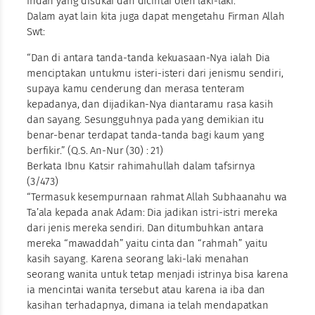
indah yang disukai dan dicintai oleh laki-laki.
Dalam ayat lain kita juga dapat mengetahu Firman Allah
Swt:
“Dan di antara tanda-tanda kekuasaan-Nya ialah Dia
menciptakan untukmu isteri-isteri dari jenismu sendiri,
supaya kamu cenderung dan merasa tenteram
kepadanya, dan dijadikan-Nya diantaramu rasa kasih
dan sayang. Sesungguhnya pada yang demikian itu
benar-benar terdapat tanda-tanda bagi kaum yang
berfikir.” (Q.S. An-Nur (30) : 21)
Berkata Ibnu Katsir rahimahullah dalam tafsirnya
(3/473)
“Termasuk kesempurnaan rahmat Allah Subhaanahu wa
Ta’ala kepada anak Adam: Dia jadikan istri-istri mereka
dari jenis mereka sendiri. Dan ditumbuhkan antara
mereka “mawaddah” yaitu cinta dan “rahmah” yaitu
kasih sayang. Karena seorang laki-laki menahan
seorang wanita untuk tetap menjadi istrinya bisa karena
ia mencintai wanita tersebut atau karena ia iba dan
kasihan terhadapnya, dimana ia telah mendapatkan