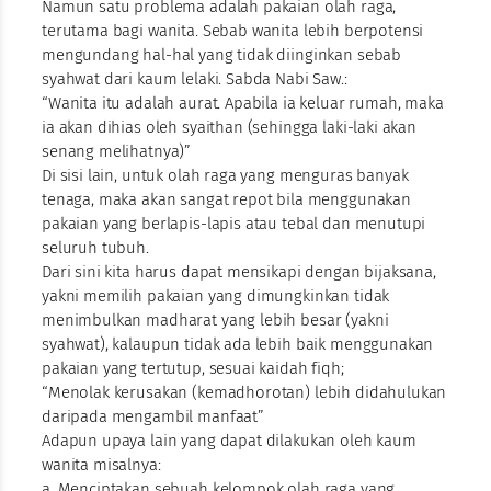
Namun satu problema adalah pakaian olah raga,
terutama bagi wanita. Sebab wanita lebih berpotensi
mengundang hal-hal yang tidak diinginkan sebab
syahwat dari kaum lelaki. Sabda Nabi Saw.:
“Wanita itu adalah aurat. Apabila ia keluar rumah, maka
ia akan dihias oleh syaithan (sehingga laki-laki akan
senang melihatnya)”
Di sisi lain, untuk olah raga yang menguras banyak
tenaga, maka akan sangat repot bila menggunakan
pakaian yang berlapis-lapis atau tebal dan menutupi
seluruh tubuh.
Dari sini kita harus dapat mensikapi dengan bijaksana,
yakni memilih pakaian yang dimungkinkan tidak
menimbulkan madharat yang lebih besar (yakni
syahwat), kalaupun tidak ada lebih baik menggunakan
pakaian yang tertutup, sesuai kaidah fiqh;
“Menolak kerusakan (kemadhorotan) lebih didahulukan
daripada mengambil manfaat”
Adapun upaya lain yang dapat dilakukan oleh kaum
wanita misalnya:
a. Menciptakan sebuah kelompok olah raga yang