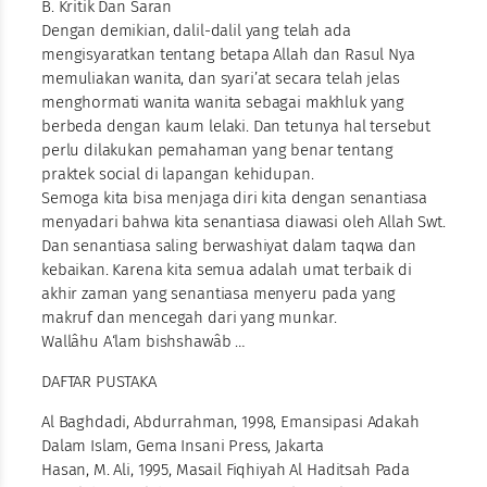
B. Kritik Dan Saran
Dengan demikian, dalil-dalil yang telah ada
mengisyaratkan tentang betapa Allah dan Rasul Nya
memuliakan wanita, dan syari’at secara telah jelas
menghormati wanita wanita sebagai makhluk yang
berbeda dengan kaum lelaki. Dan tetunya hal tersebut
perlu dilakukan pemahaman yang benar tentang
praktek social di lapangan kehidupan.
Semoga kita bisa menjaga diri kita dengan senantiasa
menyadari bahwa kita senantiasa diawasi oleh Allah Swt.
Dan senantiasa saling berwashiyat dalam taqwa dan
kebaikan. Karena kita semua adalah umat terbaik di
akhir zaman yang senantiasa menyeru pada yang
makruf dan mencegah dari yang munkar.
Wallâhu A‘lam bishshawâb …
DAFTAR PUSTAKA
Al Baghdadi, Abdurrahman, 1998, Emansipasi Adakah
Dalam Islam, Gema Insani Press, Jakarta
Hasan, M. Ali, 1995, Masail Fiqhiyah Al Haditsah Pada