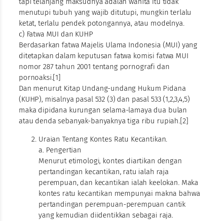
tapi telanjang maksudnya adalah wanita itu tidak
menutupi tubuh yang wajib ditutupi, mungkin terlalu
ketat, terlalu pendek potongannya, atau modelnya.
c) Fatwa MUI dan KUHP
Berdasarkan fatwa Majelis Ulama Indonesia (MUI) yang
ditetapkan dalam keputusan fatwa komisi fatwa MUI
nomor 287 tahun 2001 tentang pornografi dan
pornoaksi.[1]
Dan menurut Kitap Undang-undang Hukum Pidana
(KUHP), misalnya pasal 532 (3) dan pasal 533 (1,2,3,4,5)
maka dipidana kurungan selama-lamaya dua bulan
atau denda sebanyak-banyaknya tiga ribu rupiah.[2]
Uraian Tentang Kontes Ratu Kecantikan.
a. Pengertian
Menurut etimologi, kontes diartikan dengan
pertandingan kecantikan, ratu ialah raja
perempuan, dan kecantikan ialah keelokan. Maka
kontes ratu kecantikan mempunyai makna bahwa
pertandingan perempuan-perempuan cantik
yang kemudian diidentikkan sebagai raja.