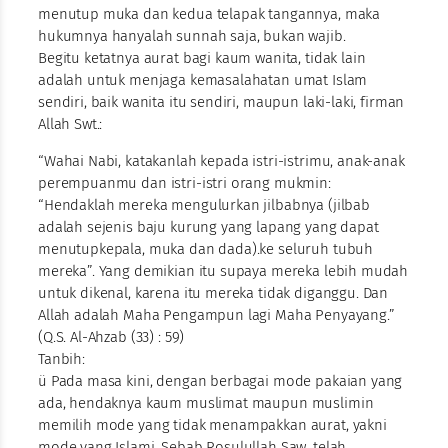
menutup muka dan kedua telapak tangannya, maka
hukumnya hanyalah sunnah saja, bukan wajib.
Begitu ketatnya aurat bagi kaum wanita, tidak lain
adalah untuk menjaga kemasalahatan umat Islam
sendiri, baik wanita itu sendiri, maupun laki-laki, firman
Allah Swt.:
“Wahai Nabi, katakanlah kepada istri-istrimu, anak-anak
perempuanmu dan istri-istri orang mukmin:
“Hendaklah mereka mengulurkan jilbabnya (jilbab
adalah sejenis baju kurung yang lapang yang dapat
menutupkepala, muka dan dada).ke seluruh tubuh
mereka”. Yang demikian itu supaya mereka lebih mudah
untuk dikenal, karena itu mereka tidak diganggu. Dan
Allah adalah Maha Pengampun lagi Maha Penyayang.”
(Q.S. Al-Ahzab (33) : 59)
Tanbih:
ü Pada masa kini, dengan berbagai mode pakaian yang
ada, hendaknya kaum muslimat maupun muslimin
memilih mode yang tidak menampakkan aurat, yakni
mode yang Islami. Sebab Rosulullah Saw. telah