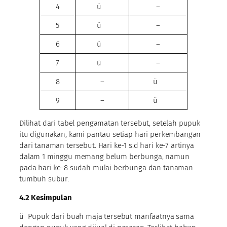
4
ü
–
5
ü
–
6
ü
–
7
ü
–
8
–
ü
9
–
ü
Dilihat dari tabel pengamatan tersebut, setelah pupuk
itu digunakan, kami pantau setiap hari perkembangan
dari tanaman tersebut. Hari ke-1 s.d hari ke-7 artinya
dalam 1 minggu memang belum berbunga, namun
pada hari ke-8 sudah mulai berbunga dan tanaman
tumbuh subur.
4.2 Kesimpulan
ü Pupuk dari buah maja tersebut manfaatnya sama