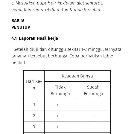
c. Masukkan pupuk air ke dalam alat sem
p
rot,
kemudian semprot d
a
un tumbuhan tersebut
BAB IV
PENUTUP
4.1
Laporan Hasil kerja
Setelah diuji dan ditunggu sekitar 1-2 minggu, ternyata
tanaman tersebut berbunga. Coba perhatikan table
berikut
Keadaan Bunga
Hari Ke-
Tidak
Sudah
n
Berbunga
Berbunga
1
ü
–
2
ü
–
3
ü
–