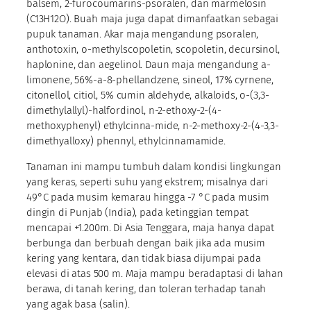
balsem, 2-furocoumarins-psoralen, dan marmelosin
(C13H12O). Buah maja juga dapat dimanfaatkan sebagai
pupuk tanaman. Akar maja mengandung psoralen,
anthotoxin, o-methylscopoletin, scopoletin, decursinol,
haplonine, dan aegelinol. Daun maja mengandung a-
limonene, 56%-a-8-phellandzene, sineol, 17% cyrnene,
citonellol, citiol, 5% cumin aldehyde, alkaloids, o-(3,3-
dimethylallyl)-halfordinol, n-2-ethoxy-2-(4-
methoxyphenyl) ethylcinna-mide, n-2-methoxy-2-(4-3,3-
dimethyalloxy) phennyl, ethylcinnamamide.
Tanaman ini mampu tumbuh dalam kondisi lingkungan
yang keras, seperti suhu yang ekstrem; misalnya dari
49°C pada musim kemarau hingga -7 °C pada musim
dingin di Punjab (India), pada ketinggian tempat
mencapai +1.200m. Di Asia Tenggara, maja hanya dapat
berbunga dan berbuah dengan baik jika ada musim
kering yang kentara, dan tidak biasa dijumpai pada
elevasi di atas 500 m. Maja mampu beradaptasi di lahan
berawa, di tanah kering, dan toleran terhadap tanah
yang agak basa (salin).