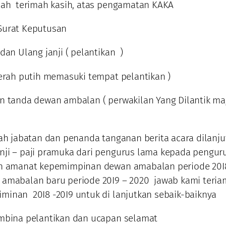
lah terimah kasih, atas pengamatan KAKA
Surat Keputusan
dan Ulang janji ( pelantikan )
ah putih memasuki tempat pelantikan )
n tanda dewan ambalan ( perwakilan Yang Dilantik ma
mah jabatan dan penanda tanganan berita acara dilanj
ji – paji pramuka dari pengurus lama kepada pengur
an amanat kepemimpinan dewan amabalan periode 20I
amabalan baru periode 20I9 – 2020 jawab kami teri
inan 20I8 -20I9 untuk di lanjutkan sebaik-baiknya
mbina pelantikan dan ucapan selamat