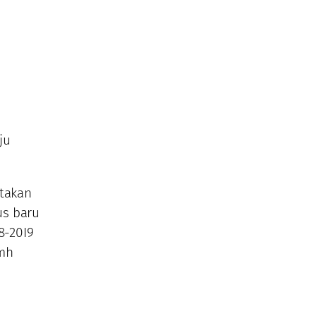
ju
utakan
us baru
8-20I9
amh