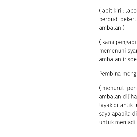
( apit kiri : l
berbudi pekert
ambalan )
( kami pengapi
memenuhi syar
ambalan ir soe
Pembina menga
( menurut pen
ambalan diliha
layak dilanti
saya apabila d
untuk menjadi