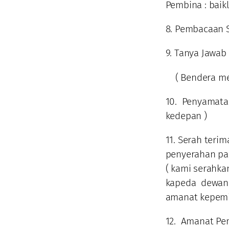
Pembina : baik
8. Pembacaan 
9. Tanya Jawab 
( Bendera mer
10. Penyamata
kedepan )
11. Serah teri
penyerahan pan
( kami serahk
kapeda dewan 
amanat kepemim
12. Amanat Pe