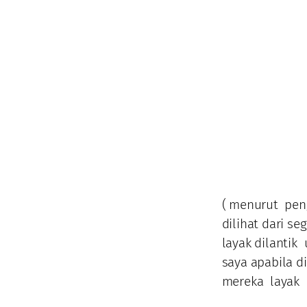
( menurut pen
dilihat dari s
layak dilanti
saya apabila d
mereka layak 