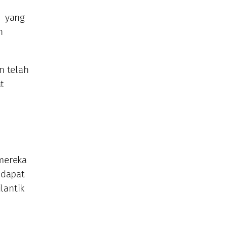
a yang
n
n telah
t
 mereka
ndapat
lantik