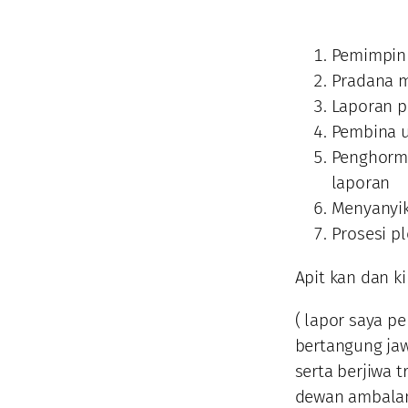
Pemimpin 
Pradana m
Laporan 
Pembina 
Penghorma
laporan
Menyanyi
Prosesi p
Apit kan dan k
( lapor saya 
bertangung jawa
serta berjiwa 
dewan ambalan