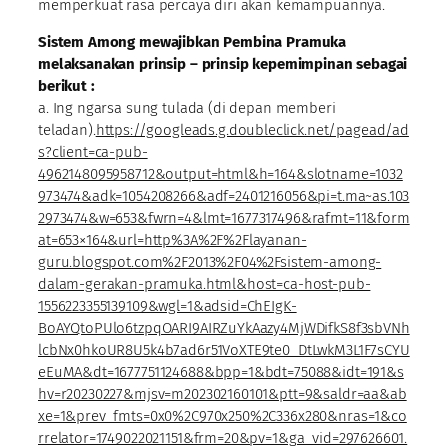
memperkuat rasa percaya diri akan kemampuannya.
Sistem Among mewajibkan Pembina Pramuka
melaksanakan prinsip – prinsip kepemimpinan sebagai
berikut :
a. Ing ngarsa sung tulada (di depan memberi
teladan).
https://googleads.g.doubleclick.net/pagead/ad
s?client=ca-pub-
4962148095958712&output=html&h=164&slotname=1032
973474&adk=1054208266&adf=2401216056&pi=t.ma~as.103
2973474&w=653&fwrn=4&lmt=1677317496&rafmt=11&form
at=653×164&url=http%3A%2F%2Flayanan-
guru.blogspot.com%2F2013%2F04%2Fsistem-among-
dalam-gerakan-pramuka.html&host=ca-host-pub-
1556223355139109&wgl=1&adsid=ChEIgK-
BoAYQtoPUlo6tzpqOARI9AIRZuYkAazy4MjWDifkS8f3sbVNh
lcbNx0hkoUR8U5k4b7ad6r51VoXTE9te0_DtLwkM3L1F7sCYU
eEuMA&dt=1677751124688&bpp=1&bdt=75088&idt=191&s
hv=r20230227&mjsv=m202302160101&ptt=9&saldr=aa&ab
xe=1&prev_fmts=0x0%2C970x250%2C336x280&nras=1&co
rrelator=1749022021151&frm=20&pv=1&ga_vid=297626601.