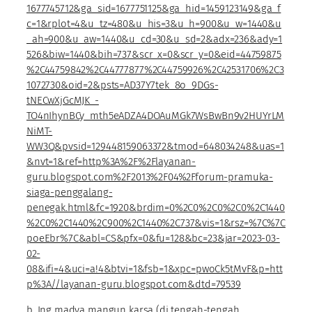
1677745712&ga_sid=1677751125&ga_hid=1459123149&ga_f
c=1&rplot=4&u_tz=480&u_his=3&u_h=900&u_w=1440&u
_ah=900&u_aw=1440&u_cd=30&u_sd=2&adx=236&ady=1
526&biw=1440&bih=737&scr_x=0&scr_y=0&eid=44759875
%2C44759842%2C44777877%2C44759926%2C42531706%2C3
1072730&oid=2&psts=AD37Y7tek_8o_9DGs-
tNECwXjGcMJK_-
TO4nIhynBCy_mth5eADZA4DOAuMGk7WsBwBn9v2HUYrLM
NiMT-
WW3Q&pvsid=129448159063372&tmod=648034248&uas=1
&nvt=1&ref=http%3A%2F%2Flayanan-
guru.blogspot.com%2F2013%2F04%2Fforum-pramuka-
siaga-penggalang-
penegak.html&fc=1920&brdim=0%2C0%2C0%2C0%2C1440
%2C0%2C1440%2C900%2C1440%2C737&vis=1&rsz=%7C%7C
poeEbr%7C&abl=CS&pfx=0&fu=128&bc=23&jar=2023-03-
02-
08&ifi=4&uci=a!4&btvi=1&fsb=1&xpc=pwoCk5tMvF&p=htt
p%3A//layanan-guru.blogspot.com&dtd=79539
b. Ing madya mangun karsa (di tengah-tengah