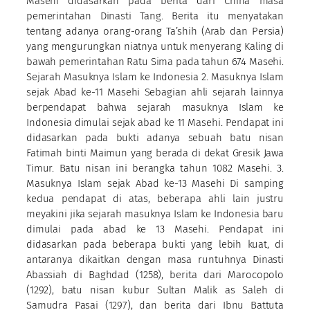
Masehi didasarkan pada berita dari China masa
pemerintahan Dinasti Tang. Berita itu menyatakan
tentang adanya orang-orang Ta’shih (Arab dan Persia)
yang mengurungkan niatnya untuk menyerang Kaling di
bawah pemerintahan Ratu Sima pada tahun 674 Masehi.
Sejarah Masuknya Islam ke Indonesia 2. Masuknya Islam
sejak Abad ke-11 Masehi Sebagian ahli sejarah lainnya
berpendapat bahwa sejarah masuknya Islam ke
Indonesia dimulai sejak abad ke 11 Masehi. Pendapat ini
didasarkan pada bukti adanya sebuah batu nisan
Fatimah binti Maimun yang berada di dekat Gresik Jawa
Timur. Batu nisan ini berangka tahun 1082 Masehi. 3.
Masuknya Islam sejak Abad ke-13 Masehi Di samping
kedua pendapat di atas, beberapa ahli lain justru
meyakini jika sejarah masuknya Islam ke Indonesia baru
dimulai pada abad ke 13 Masehi. Pendapat ini
didasarkan pada beberapa bukti yang lebih kuat, di
antaranya dikaitkan dengan masa runtuhnya Dinasti
Abassiah di Baghdad (1258), berita dari Marocopolo
(1292), batu nisan kubur Sultan Malik as Saleh di
Samudra Pasai (1297), dan berita dari Ibnu Battuta