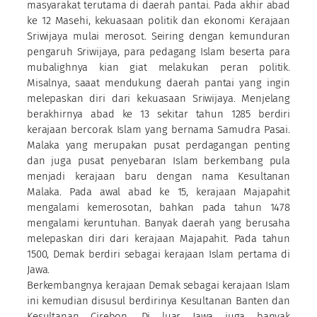
masyarakat terutama di daerah pantai. Pada akhir abad
ke 12 Masehi, kekuasaan politik dan ekonomi Kerajaan
Sriwijaya mulai merosot. Seiring dengan kemunduran
pengaruh Sriwijaya, para pedagang Islam beserta para
mubalighnya kian giat melakukan peran politik.
Misalnya, saaat mendukung daerah pantai yang ingin
melepaskan diri dari kekuasaan Sriwijaya. Menjelang
berakhirnya abad ke 13 sekitar tahun 1285 berdiri
kerajaan bercorak Islam yang bernama Samudra Pasai.
Malaka yang merupakan pusat perdagangan penting
dan juga pusat penyebaran Islam berkembang pula
menjadi kerajaan baru dengan nama Kesultanan
Malaka. Pada awal abad ke 15, kerajaan Majapahit
mengalami kemerosotan, bahkan pada tahun 1478
mengalami keruntuhan. Banyak daerah yang berusaha
melepaskan diri dari kerajaan Majapahit. Pada tahun
1500, Demak berdiri sebagai kerajaan Islam pertama di
Jawa.
Berkembangnya kerajaan Demak sebagai kerajaan Islam
ini kemudian disusul berdirinya Kesultanan Banten dan
Kesultanan Cirebon. Di luar Jawa juga banyak