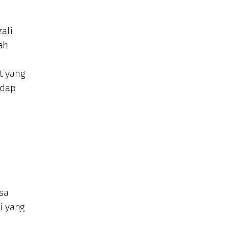
ali
ah
t yang
adap
asa
i yang