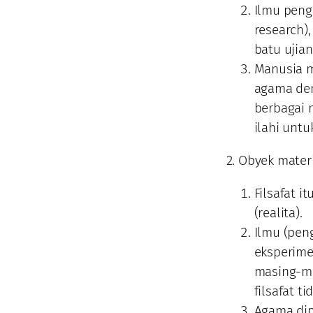
Ilmu peng
research)
batu ujian
Manusia 
agama den
berbagai m
ilahi unt
2. Obyek mater
Filsafat i
(realita).
Ilmu (peng
eksperimen
masing-ma
filsafat t
Agama dip