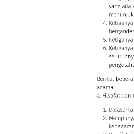
yang ada 
menunjukk
Ketiganya
bergande
Ketiganya
Ketiganya
seluruhnya
pengetahu
Berikut bebera
agama :
a. Filsafat da
Didasarka
Mempunya
kebenara