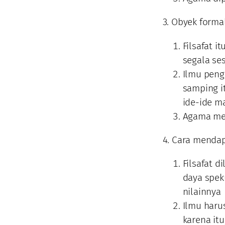
3. Obyek forma
Filsafat i
segala se
Ilmu penge
samping it
ide-ide m
Agama mem
4. Cara menda
Filsafat 
daya speku
nilainnya
Ilmu harus
karena itu