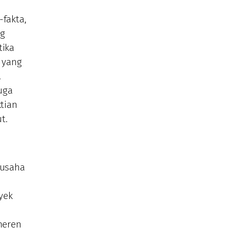
-fakta,
ng
tika
 yang
.
uga
tian
t.
rusaha
yek
heren