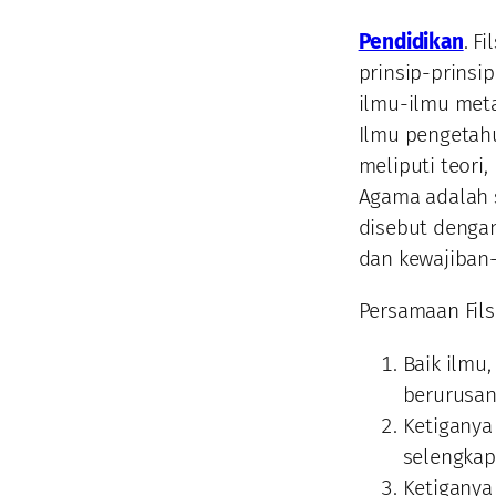
Pendidikan
. F
prinsip-prinsi
ilmu-ilmu metaf
Ilmu pengetah
meliputi teori
Agama adalah s
disebut denga
dan kewajiban-
Persamaan Fil
Baik ilmu
berurusan
Ketiganya
selengkap
Ketiganya