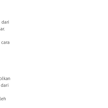
 dari
ar.
i
 cara
olkan
 dari
leh