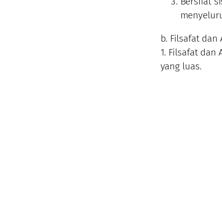
Bersifat 
menyeluru
b. Filsafat da
1. Filsafat d
yang luas.