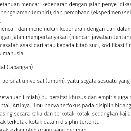
etahuan mencari kebenaran dengan jalan penyelidikan 
, pengalaman (empiri), dan percobaan (eksperimen) se
.
mencari dan menemukan kebenaran dengan dan dala
gan jalan mempertanyakan (mencari jawaban tentan
asalah asasi dari atau kepada kitab suci, kodifikasi f
uk manusia
ial (lapangan)
tu bersifat universal (umum), yaitu segala sesuatu yang
etahuan ilmiah) itu bersifat khusus dan empiris juga b
tal. Artinya, ilmu hanya terfokus pada disiplin bidan
sing secara kaku dan terkotak-kotak, sedangkan kaji
idak terkotak-kotak dalam disiplin tertentu.
raktekkan oleh orang yang beriman