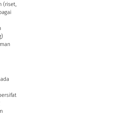
(riset,
bagai
m
g)
irman
 ada
ersifat
g
an