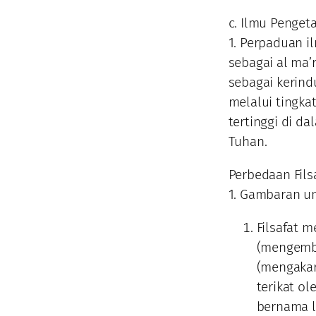
c. Ilmu Penge
1. Perpaduan 
sebagai al ma’
sebagai kerin
melalui tingka
tertinggi di d
Tuhan.
Perbedaan Fils
1. Gambaran 
Filsafat 
(mengemba
(mengakar
terikat ol
bernama l