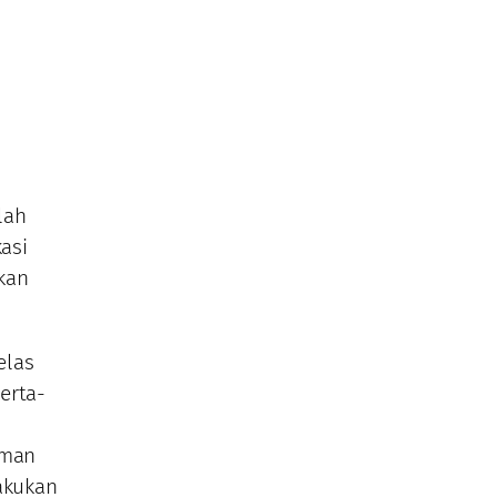
lah
asi
kan
elas
serta-
aman
lakukan