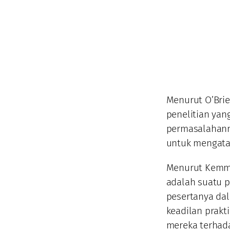
Menurut O’Brien
penelitian yan
permasalahann
untuk mengata
Menurut Kemmis
adalah suatu pe
pesertanya dal
keadilan prakt
mereka terhada