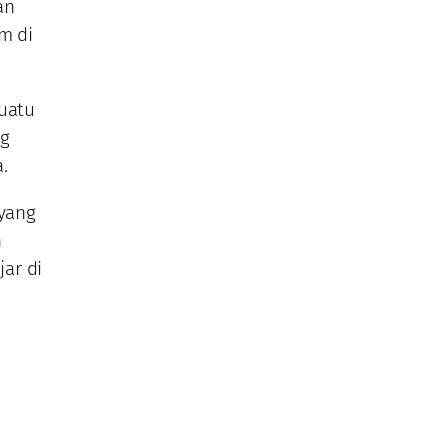
an
m di
suatu
ng
.
 yang
n
ar di