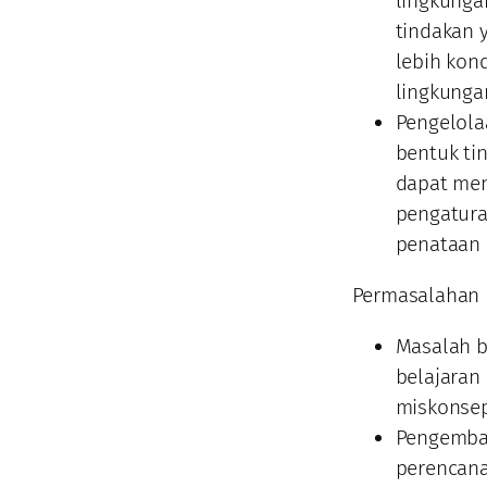
lingkunga
tindakan 
lebih kon
lingkunga
Pengelola
bentuk ti
dapat men
pengatura
penataan 
Permasalahan 
Masalah b
belajaran
miskonseps
Pengemban
perencana