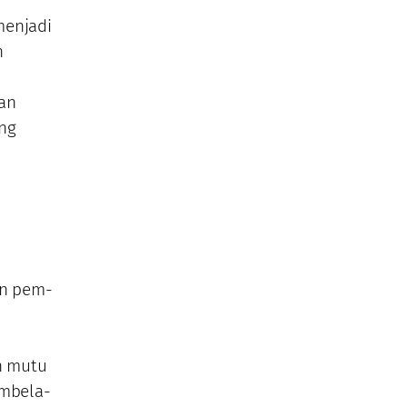
menjadi
n
an
ng
an pem-
n mutu
embela-