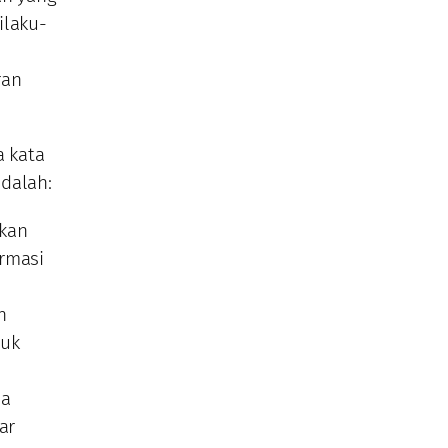
ilaku-
ran
a kata
adalah:
akan
rmasi
n
tuk
ma
ar