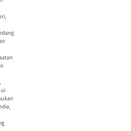
h
ri,
sedang
an
aatan
an
,
lui
akukan
edia,
ng