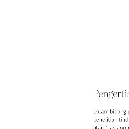
Pengerti
Dalam bidang p
penelitian tin
atau Classroom