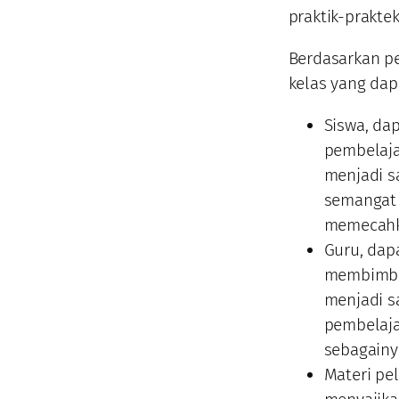
praktik-praktek
Berdasarkan p
kelas yang dap
Siswa, da
pembelaja
menjadi sa
semangat 
memecahka
Guru, dap
membimbin
menjadi s
pembelaja
sebagainy
Materi pe