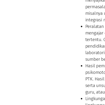
menyajika
permasala
misalnya 
integrasi 
Peralatan
mengajar 
tertentu.
pendidika
laborator
sumber be
Hasil pemb
psikomoto
PTK. Hasi
serta uns
guru, atau
Lingkunga