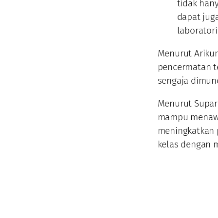
tidak han
dapat jug
laborator
Menurut Arikun
pencermatan te
sengaja dimunc
Menurut Supard
mampu menawar
meningkatkan p
kelas dengan m