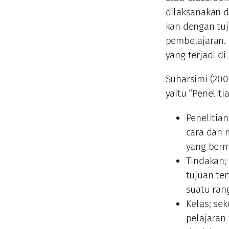
dilaksanakan d
kan dengan tu
pembelajaran. 
yang terjadi di
Suharsimi (200
yaitu “Peneliti
Penelitia
cara dan 
yang ber
Tindakan;
tujuan te
suatu rang
Kelas; se
pelajaran