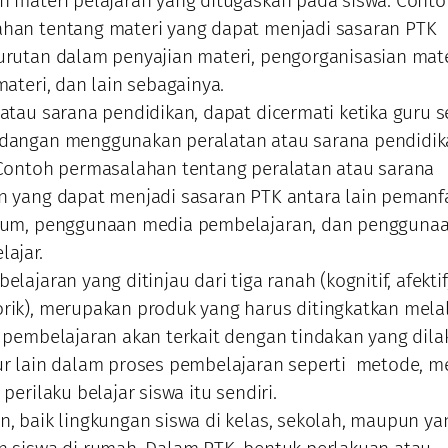
n materi pelajaran yang ditugaskan pada siswa. Conto
han tentang materi yang dapat menjadi sasaran PTK
urutan dalam penyajian materi, pengorganisasian mate
materi, dan lain sebagainya.
 atau sarana pendidikan, dapat dicermati ketika guru 
dangan menggunakan peralatan atau sarana pendidik
 Contoh permasalahan tentang peralatan atau sarana
n yang dapat menjadi sasaran PTK antara lain pemanf
ium, penggunaan media pembelajaran, dan pengguna
lajar.
elajaran yang ditinjau dari tiga ranah (kognitif, afektif
rik), merupakan produk yang harus ditingkatkan mela
l pembelajaran akan terkait dengan tindakan yang dil
ur lain dalam proses pembelajaran seperti metode, m
 perilaku belajar siswa itu sendiri.
n, baik lingkungan siswa di kelas, sekolah, maupun ya