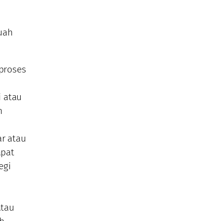
uah
 proses
i atau
n
ar atau
apat
egi
atau