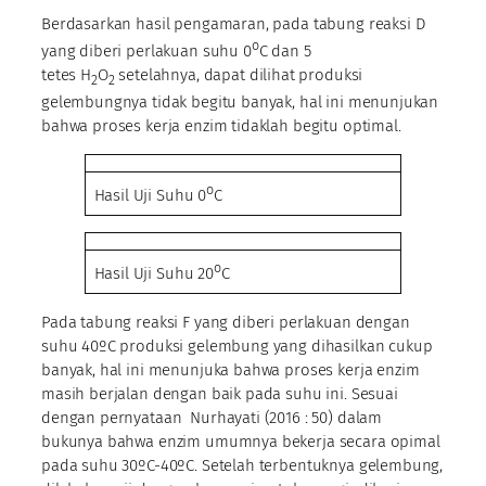
Berdasarkan hasil pengamaran, pada tabung reaksi D
o
yang diberi perlakuan suhu 0
C dan 5
tetes H
O
setelahnya, dapat dilihat produksi
2
2
gelembungnya tidak begitu banyak, hal ini menunjukan
bahwa proses kerja enzim tidaklah begitu optimal.
o
Hasil Uji Suhu 0
C
o
Hasil Uji Suhu 20
C
Pada tabung reaksi F yang diberi perlakuan dengan
suhu 40ºC produksi gelembung yang dihasilkan cukup
banyak, hal ini menunjuka bahwa proses kerja enzim
masih berjalan dengan baik pada suhu ini. Sesuai
dengan pernyataan Nurhayati (2016 : 50) dalam
bukunya bahwa enzim umumnya bekerja secara opimal
pada suhu 30ºC-40ºC. Setelah terbentuknya gelembung,