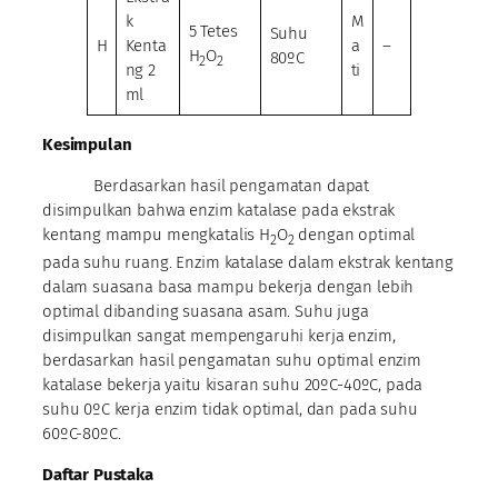
k
M
5 Tetes
Suhu
H
Kenta
a
–
H
O
80ºC
2
2
ng 2
ti
ml
Kesimpulan
Berdasarkan hasil pengamatan dapat
disimpulkan bahwa enzim katalase pada ekstrak
kentang mampu mengkatalis H
O
dengan optimal
2
2
pada suhu ruang. Enzim katalase dalam ekstrak kentang
dalam suasana basa mampu bekerja dengan lebih
optimal dibanding suasana asam. Suhu juga
disimpulkan sangat mempengaruhi kerja enzim,
berdasarkan hasil pengamatan suhu optimal enzim
katalase bekerja yaitu kisaran suhu 20ºC-40ºC, pada
suhu 0ºC kerja enzim tidak optimal, dan pada suhu
60ºC-80ºC.
Daftar Pustaka