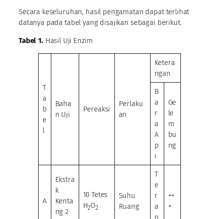
Secara keseluruhan, hasil pengamatan dapat terlihat
datanya pada tabel yang disajikan sebagai berikut.
Tabel 1.
Hasil Uji Enzim
Ketera
ngan
T
B
a
a
Ge
Baha
Perlaku
b
Pereaksi
r
le
n Uji
an
e
a
m
l
A
bu
p
ng
i
T
Ekstra
e
k
10 Tetes
Suhu
r
++
A
Kenta
H
O
Ruang
a
+
2
2
ng 2
n