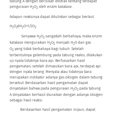
tabung A dengan berisikan ekstrak kentang terdapat
penguraian H
O
oleh enzim katalase.
2
2
Adapun reaksinya dapat dituliskan sebagai berikut.
H
O
èH
O+1/2O
2
2
2
2
Senyawa H
O
sangatlah berbahaya, maka enzim
2
2
katalase menguraikan H
O
menjadi H
O dan gas
2
2
2
O
yang tidak berbahaya bagi tubuh. Setelah
2
terbentuknya gelembung pada tabung reaksi, dilakukan
uji nyala tidaknya bara api. Berhasarkan hasil
pengamatan, setelah dimasukan bara api, terdapat api
dengan nyala terang. Menyala atau tidaknya bara
merupakan indikator adanya gas oksigen dalam tabung
tersebut. Berdasarkan hasil pengamatan dapat
dinyatakan bahwa pada penguraian H
O
pada tabung
2
2
A dinyatakan berhasil diuraikan dengan adanya oksigen
sebagai hasil reaksi.
Berdasarkan hasil pengamatan inipun, dapat