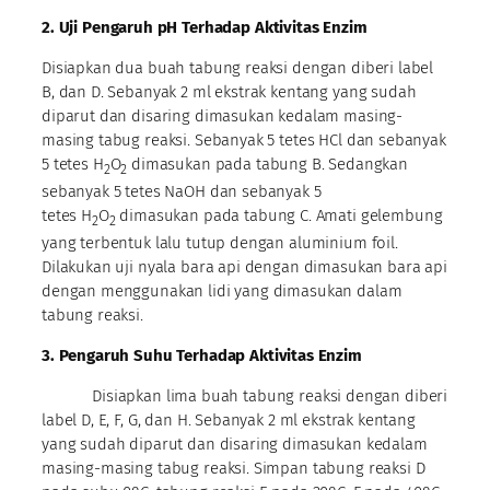
2. Uji
Pengaruh pH
Terhadap Aktivitas Enzim
Disiapkan dua buah tabung reaksi dengan diberi label
B, dan D. Sebanyak 2 ml ekstrak kentang yang sudah
diparut dan disaring dimasukan kedalam masing-
masing tabug reaksi. Sebanyak 5 tetes HCl dan sebanyak
5 tetes H
O
dimasukan pada tabung B. Sedangkan
2
2
sebanyak 5 tetes NaOH dan sebanyak 5
tetes H
O
dimasukan pada tabung C. Amati gelembung
2
2
yang terbentuk lalu tutup dengan aluminium foil.
Dilakukan uji nyala bara api dengan dimasukan bara api
dengan menggunakan lidi yang dimasukan dalam
tabung reaksi.
3. Pengaruh Suhu
Terhadap Aktivitas Enzim
Disiapkan lima buah tabung reaksi dengan diberi
label D, E, F, G, dan H. Sebanyak 2 ml ekstrak kentang
yang sudah diparut dan disaring dimasukan kedalam
masing-masing tabug reaksi. Simpan tabung reaksi D