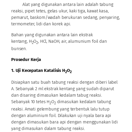
Alat yang digunakan antara lain adalah tabung
reaksi, pipet tetes, gelas ukur, kaki tiga, kawat kasa,
pemarut, baskom/wadah berukuran sedang, penyaring,
termometer, lidi dan korek api.
Bahan yang digunakan antara lain ekstrak
kentang, H
O
, HCl, NaOH, air, alumunium foil dan
2
2
bunsen.
Prosedur Kerja
1. Uji Kecepatan Katalisis H
O
2
2
Disiapkan satu buah tabung reaksi dengan diberi label
A. Sebanyak 2 ml ekstrak kentang yang sudah diparut
dan disaring dimasukan kedalam tabug reaksi.
Sebanyak 10 tetes H
O
dimasukan kedalam tabung
2
2
reaksi. Amati gelembung yang terbentuk lalu tutup
dengan aluminium foil. Dilakukan uji nyala bara api
dengan dimasukan bara api dengan menggunakan lidi
yang dimasukan dalam tabung reaksi.