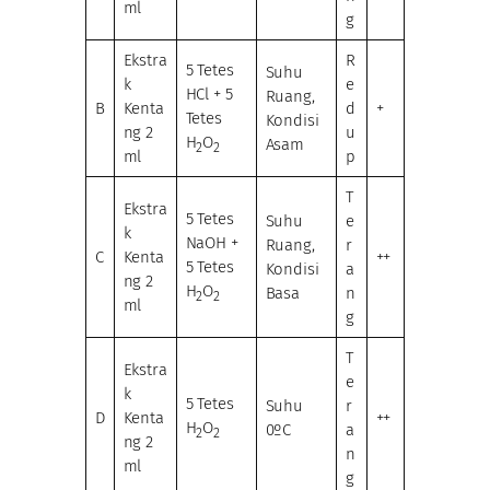
ml
g
Ekstra
R
5 Tetes
Suhu
k
e
HCl + 5
Ruang,
B
Kenta
d
+
Tetes
Kondisi
ng 2
u
H
O
Asam
2
2
ml
p
T
Ekstra
5 Tetes
Suhu
e
k
NaOH +
Ruang,
r
C
Kenta
++
5 Tetes
Kondisi
a
ng 2
H
O
Basa
n
2
2
ml
g
T
Ekstra
e
k
5 Tetes
Suhu
r
D
Kenta
++
H
O
0ºC
a
2
2
ng 2
n
ml
g