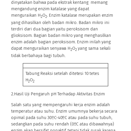
dinyatakan bahwa pada ekstrak kentang memang
mengandung enzim katalase yang dapat
menguraikan H
O
. Enzim katalase merupakan enzim
2
2
yang dihasilkan oleh badan mikro. Badan mikro ini
terdiri dari dua bagian yaitu peroksisom dan
glioksisom. Bagian badan mikro yang menghasilkan
enzim adalah bagian peroksisom. Enzim inilah yang
dapat menguraikan senyawa H
O
yang sama sekali
2
2
tidak berbahaya bagi tubuh.
Tabung Reaksi setelah ditetesi 10 tetes
H
O
2
2
2.Hasil Uji Pengaruh pH Terhadap Aktivitas Enzim
Salah satu yang mempengaruhi kerja enzim adalah
temperatur atau suhu. Enzim umumnya bekerja secara
opimal pada suhu 30ºC-40ºC atau pada suhu tubuh,
sedangkan pada suhu rendah (0ºC atau dibawahnya)
enzim akan bersifat nonaktif, tetapi tidak rusak karena