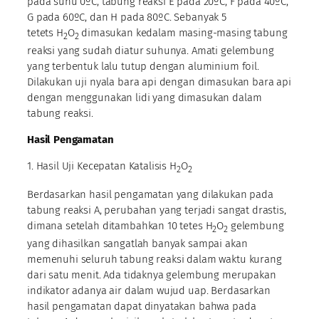
pada suhu 0ºC, tabung reaksi E pada 20ºC, F pada 40ºC,
G pada 60ºC, dan H pada 80ºC. Sebanyak 5
tetets H
O
dimasukan kedalam masing-masing tabung
2
2
reaksi yang sudah diatur suhunya. Amati gelembung
yang terbentuk lalu tutup dengan aluminium foil.
Dilakukan uji nyala bara api dengan dimasukan bara api
dengan menggunakan lidi yang dimasukan dalam
tabung reaksi.
Hasil Pengamatan
1. Hasil Uji Kecepatan Katalisis H
O
2
2
Berdasarkan hasil pengamatan yang dilakukan pada
tabung reaksi A, perubahan yang terjadi sangat drastis,
dimana setelah ditambahkan 10 tetes H
O
gelembung
2
2
yang dihasilkan sangatlah banyak sampai akan
memenuhi seluruh tabung reaksi dalam waktu kurang
dari satu menit. Ada tidaknya gelembung merupakan
indikator adanya air dalam wujud uap. Berdasarkan
hasil pengamatan dapat dinyatakan bahwa pada