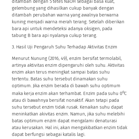
ditambah dengan 5 tetes NaOH sebagai basa kuat,
gelembung yang dihasilkan cukup banyak dengan
ditambah perubahan warna yang awalnya berwarna
kuning menjadi warna merah terang. Setelah diberikan
bara api untuk mendeteksi adanya oksigen, pada
tabung B bara api nyalanya cukup terang.
3. Hasil Uji Pengaruh Suhu Terhadap Aktivitas Enzim
Menurut Nunung (2016, 49), enzim bersifat termolabil,
artinya aktivitas enzim dipengaruhi oleh suhu. Aktivitas
enzim akan terus meningkat sampai batas suhu
tertentu. Batas suhu tersebut dinamakan suhu
optimum. Jika enzim berada di bawah suhu optimum
o
maka kerja enzim akan terhambat. Enzim pada suhu 0
C
atau di bawahnya bersifat nonaktif. Akan tetapi pada
suhu tersebut enzim tidak rusak. Kenaikan suhu dapat
meninkatkan akivitas enzim. Namun, jika suhu melebihi
batas optimum enzim dapat mengalami denaturasi
atau kerusakan. Hal ini, akan mengakibatkan enzim tidak
dapat berfungsi sebagai katalis lagi.