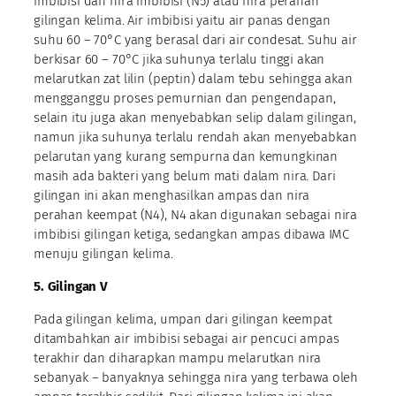
imbibisi dan nira imbibisi (N5) atau nira perahan
gilingan kelima. Air imbibisi yaitu air panas dengan
suhu 60 – 70°C yang berasal dari air condesat. Suhu air
berkisar 60 – 70°C jika suhunya terlalu tinggi akan
melarutkan zat lilin (peptin) dalam tebu sehingga akan
mengganggu proses pemurnian dan pengendapan,
selain itu juga akan menyebabkan selip dalam gilingan,
namun jika suhunya terlalu rendah akan menyebabkan
pelarutan yang kurang sempurna dan kemungkinan
masih ada bakteri yang belum mati dalam nira. Dari
gilingan ini akan menghasilkan ampas dan nira
perahan keempat (N4), N4 akan digunakan sebagai nira
imbibisi gilingan ketiga, sedangkan ampas dibawa IMC
menuju gilingan kelima.
5. Gilingan V
Pada gilingan kelima, umpan dari gilingan keempat
ditambahkan air imbibisi sebagai air pencuci ampas
terakhir dan diharapkan mampu melarutkan nira
sebanyak – banyaknya sehingga nira yang terbawa oleh