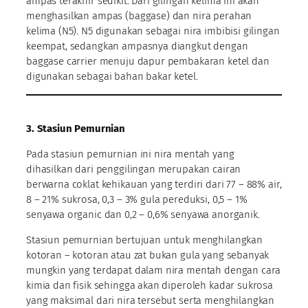
ampas terakhir sedikit. Dari gilingan kelima ini akan
menghasilkan ampas (baggase) dan nira perahan
kelima (N5). N5 digunakan sebagai nira imbibisi gilingan
keempat, sedangkan ampasnya diangkut dengan
baggase carrier menuju dapur pembakaran ketel dan
digunakan sebagai bahan bakar ketel.
3. Stasiun Pemurnian
Pada stasiun pemurnian ini nira mentah yang
dihasilkan dari penggilingan merupakan cairan
berwarna coklat kehikauan yang terdiri dari 77 – 88% air,
8 – 21% sukrosa, 0,3 – 3% gula pereduksi, 0,5 – 1%
senyawa organic dan 0,2 – 0,6% senyawa anorganik.
Stasiun pemurnian bertujuan untuk menghilangkan
kotoran – kotoran atau zat bukan gula yang sebanyak
mungkin yang terdapat dalam nira mentah dengan cara
kimia dan fisik sehingga akan diperoleh kadar sukrosa
yang maksimal dari nira tersebut serta menghilangkan