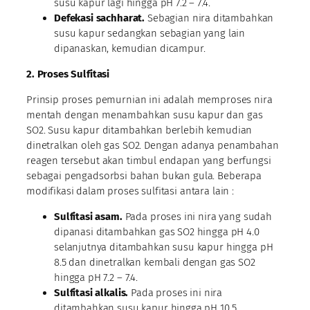
susu kapur lagi hingga pH 7.2 – 7.4.
Defekasi sachharat.
Sebagian nira ditambahkan
susu kapur sedangkan sebagian yang lain
dipanaskan, kemudian dicampur.
2. Proses Sulfitasi
Prinsip proses pemurnian ini adalah memproses nira
mentah dengan menambahkan susu kapur dan gas
SO2. Susu kapur ditambahkan berlebih kemudian
dinetralkan oleh gas SO2. Dengan adanya penambahan
reagen tersebut akan timbul endapan yang berfungsi
sebagai pengadsorbsi bahan bukan gula. Beberapa
modifikasi dalam proses sulfitasi antara lain :
Sulfitasi asam.
Pada proses ini nira yang sudah
dipanasi ditambahkan gas SO2 hingga pH 4.0
selanjutnya ditambahkan susu kapur hingga pH
8.5 dan dinetralkan kembali dengan gas SO2
hingga pH 7.2 – 7.4.
Sulfitasi alkalis.
Pada proses ini nira
ditambahkan susu kapur hingga pH 10.5