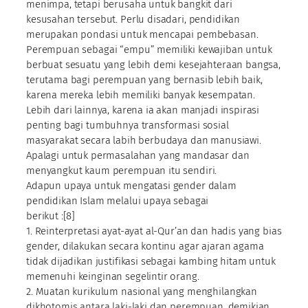
menimpa, tetapi berusaha untuk bangkit dari
kesusahan tersebut. Perlu disadari, pendidikan
merupakan pondasi untuk mencapai pembebasan.
Perempuan sebagai “empu” memiliki kewajiban untuk
berbuat sesuatu yang lebih demi kesejahteraan bangsa,
terutama bagi perempuan yang bernasib lebih baik,
karena mereka lebih memiliki banyak kesempatan.
Lebih dari lainnya, karena ia akan manjadi inspirasi
penting bagi tumbuhnya transformasi sosial
masyarakat secara labih berbudaya dan manusiawi.
Apalagi untuk permasalahan yang mandasar dan
menyangkut kaum perempuan itu sendiri.
Adapun upaya untuk mengatasi gender dalam
pendidikan Islam melalui upaya sebagai
berikut :[8]
1. Reinterpretasi ayat-ayat al-Qur’an dan hadis yang bias
gender, dilakukan secara kontinu agar ajaran agama
tidak dijadikan justifikasi sebagai kambing hitam untuk
memenuhi keinginan segelintir orang.
2. Muatan kurikulum nasional yang menghilangkan
dikhotomis antara laki-laki dan perempuan, demikian