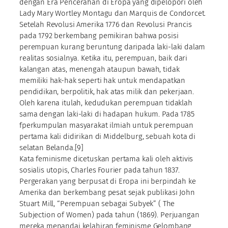
dengan Era Pencerahan di Eropa yang dipelopori oleh
Lady Mary Wortley Montagu dan Marquis de Condorcet.
Setelah Revolusi Amerika 1776 dan Revolusi Prancis
pada 1792 berkembang pemikiran bahwa posisi
perempuan kurang beruntung daripada laki-laki dalam
realitas sosialnya. Ketika itu, perempuan, baik dari
kalangan atas, menengah ataupun bawah, tidak
memiliki hak-hak seperti hak untuk mendapatkan
pendidikan, berpolitik, hak atas milik dan pekerjaan.
Oleh karena itulah, kedudukan perempuan tidaklah
sama dengan laki-laki di hadapan hukum. Pada 1785
fperkumpulan masyarakat ilmiah untuk perempuan
pertama kali didirikan di Middelburg, sebuah kota di
selatan Belanda.[9]
Kata feminisme dicetuskan pertama kali oleh aktivis
sosialis utopis, Charles Fourier pada tahun 1837.
Pergerakan yang berpusat di Eropa ini berpindah ke
Amerika dan berkembang pesat sejak publikasi John
Stuart Mill, “Perempuan sebagai Subyek” ( The
Subjection of Women) pada tahun (1869). Perjuangan
mereka menandai kelahiran feminisme Gelombang