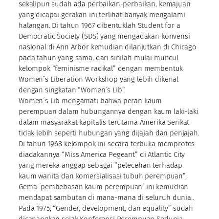
sekalipun sudah ada perbaikan-perbaikan, kemajuan
yang dicapai gerakan ini terlihat banyak mengalami
halangan. Di tahun 1967 dibentuklah Student for a
Democratic Society (SDS) yang mengadakan konvensi
nasional di Ann Arbor kemudian dilanjutkan di Chicago
pada tahun yang sama, dari sinilah mulai muncul
kelompok “feminisme radikal” dengan membentuk
Women´s Liberation Workshop yang lebih dikenal
dengan singkatan “Women´s Lib”.
Women´s Lib mengamati bahwa peran kaum
perempuan dalam hubungannya dengan kaum laki-laki
dalam masyarakat kapitalis terutama Amerika Serikat
tidak lebih seperti hubungan yang dijajah dan penjajah.
Di tahun 1968 kelompok ini secara terbuka memprotes
diadakannya “Miss America Pegeant” di Atlantic City
yang mereka anggap sebagai “pelecehan terhadap
kaum wanita dan komersialisasi tubuh perempuan”.
Gema ´pembebasan kaum perempuan´ ini kemudian
mendapat sambutan di mana-mana di seluruh dunia..
Pada 1975, “Gender, development, dan equality” sudah
dicanangkan sejak Konferensi Perempuan Sedunia