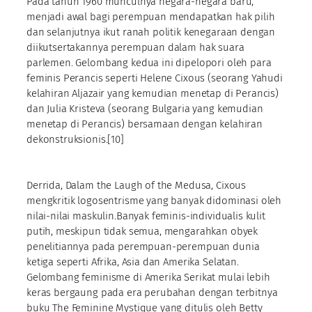
Pada tahun 1960 munculnya negara-negara baru,
menjadi awal bagi perempuan mendapatkan hak pilih
dan selanjutnya ikut ranah politik kenegaraan dengan
diikutsertakannya perempuan dalam hak suara
parlemen. Gelombang kedua ini dipelopori oleh para
feminis Perancis seperti Helene Cixous (seorang Yahudi
kelahiran Aljazair yang kemudian menetap di Perancis)
dan Julia Kristeva (seorang Bulgaria yang kemudian
menetap di Perancis) bersamaan dengan kelahiran
dekonstruksionis.[10]
Derrida, Dalam the Laugh of the Medusa, Cixous
mengkritik logosentrisme yang banyak didominasi oleh
nilai-nilai maskulin.Banyak feminis-individualis kulit
putih, meskipun tidak semua, mengarahkan obyek
penelitiannya pada perempuan-perempuan dunia
ketiga seperti Afrika, Asia dan Amerika Selatan.
Gelombang feminisme di Amerika Serikat mulai lebih
keras bergaung pada era perubahan dengan terbitnya
buku The Feminine Mystique yang ditulis oleh Betty