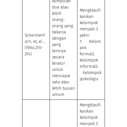
kumpulan
dua atau
Mengklasifi
lebih
kasikan
orang-
kelompok
orang yang
menjadi 3
bekerja
Schermerh
yakni
dengan
orn, et, al .,
:1. Kelom
yang
(1994:270-
pok
lainnya
274)
formal2.
secara
Kelompok
teratur
informal3.
untuk
Kelompok
mencapai
psikologis
satu atau
lebih tujuan
umum
Mengklasifi
kasikan
kelompok
menjadi 2