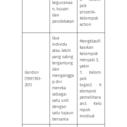
kegunanaa
pok
n, tujuan
project4.
dan
Kelompok
pendekatan
action
.
Dua
Mengklasifi
individu
kasikan
atau lebih
kelompok
yang saling
menjadi 3,
tergantung
yakni
dan
Gordon
:1. Kelom
mengangga
(1991:193-
pok
p diri
201)
tugas2. K
mereka
elompok
sebagai
pemelihara
satu unit
an3. Kelo
dengan
mpok
satu tujaun
invidual
bersama