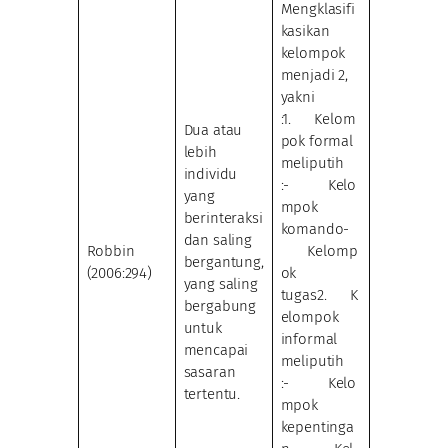
Mengklasifi
kasikan
kelompok
menjadi 2,
yakni
:1. Kelom
Dua atau
pok formal
lebih
meliputih
individu
:- Kelo
yang
mpok
berinteraksi
komando-
dan saling
Robbin
Kelomp
bergantung,
(2006:294)
ok
yang saling
tugas2. K
bergabung
elompok
untuk
informal
mencapai
meliputih
sasaran
:- Kelo
tertentu.
mpok
kepentinga