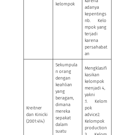
karena
kelompok
adanya
kepentings
nb. Kelo
mpok yang
terjadi
karena
persahabat
an
Sekumpula
Mengklasifi
n orang
kasikan
dengan
kelompok
keahlian
menjadi 4,
yang
yakni
beragam,
:1. Kelom
dimana
Kreitner
pok
mereka
dan Kinicki
advice2.
sepakat
(2001:414)
Kelompok
dalam
production
suatu
3. Kelom