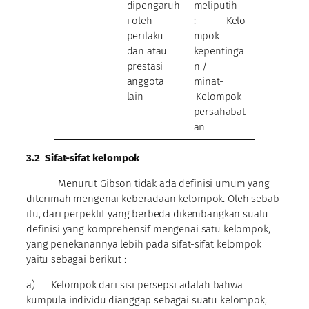
dipengaruh
meliputih
i oleh
:- Kelo
perilaku
mpok
dan atau
kepentinga
prestasi
n /
anggota
minat-
lain
Kelompok
persahabat
an
3.2 Sifat-sifat kelompok
Menurut Gibson tidak ada definisi umum yang
diterimah mengenai keberadaan kelompok. Oleh sebab
itu, dari perpektif yang berbeda dikembangkan suatu
definisi yang komprehensif mengenai satu kelompok,
yang penekanannya lebih pada sifat-sifat kelompok
yaitu sebagai berikut :
a) Kelompok dari sisi persepsi adalah bahwa
kumpula individu dianggap sebagai suatu kelompok,