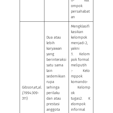
n- Kel
ompok
persahabat
an
Mengklasifi
kasikan
Dua atau
kelompok
lebih
menjadi 2,
karyawan
yakni
yang
:1. Kelom
berinteraksi
pok formal
satu sama
meliputih
lain
:- Kelo
sedemikian
mppok
rupa
komando-
Gibson,et,al.
sehinga
Kelomp
,(1994:309-
perilaku
ok
311)
dan atau
tugas2. K
prestasi
elompok
anggota
informal