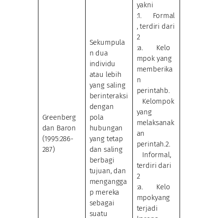
yakni
:1. Formal
, terdiri dari
2
Sekumpula
:a. Kelo
n dua
mpok yang
individu
memberika
atau lebih
n
yang saling
perintahb.
berinteraksi
Kelompok
dengan
yang
Greenberg
pola
melaksanak
dan Baron
hubungan
an
(1995:286-
yang tetap
perintah.2.
287)
dan saling
Informal,
berbagi
terdiri dari
tujuan, dan
2
mengangga
:a. Kelo
p mereka
mpokyang
sebagai
terjadi
suatu