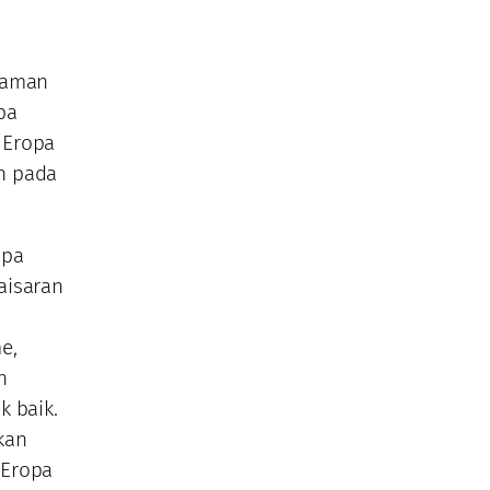
 zaman
pa
n Eropa
n pada
opa
aisaran
e,
n
k baik.
kan
 Eropa