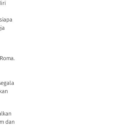
iri
siapa
ja
 Roma.
segala
kan
alkan
am dan