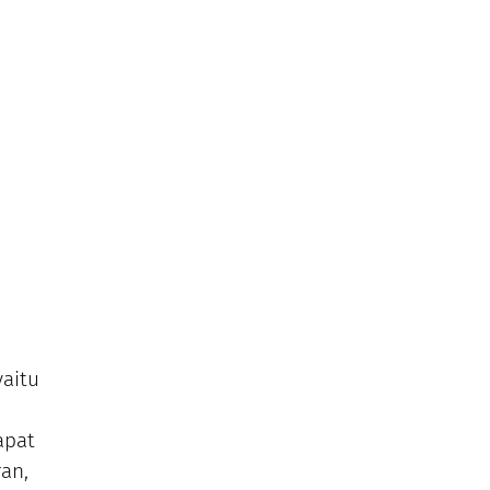
aitu
apat
an,