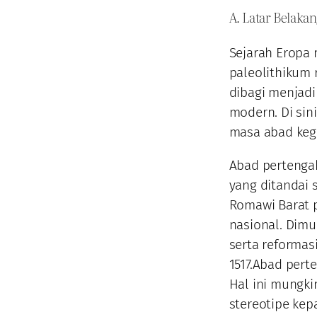
A. Latar Belaka
Sejarah Eropa 
paleolithikum r
dibagi menjadi
modern. Di si
masa abad keg
Abad pertengah
yang ditandai 
Romawi Barat 
nasional. Dim
serta reformas
1517.Abad pert
Hal ini mungk
stereotipe kep