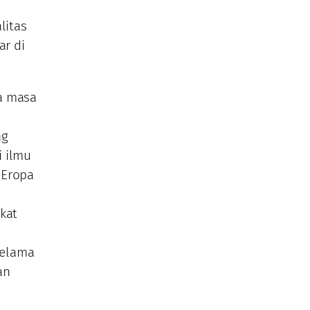
litas
r di
a masa
ng
i ilmu
.Eropa
kat
selama
an