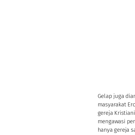
Gelap juga dia
masyarakat Er
gereja Kristia
mengawasi pemi
hanya gereja s