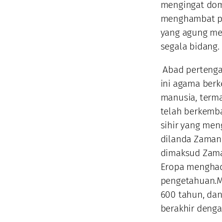
mengingat dom
menghambat pe
yang agung me
segala bidang.
Abad pertenga
ini agama ber
manusia, terma
telah berkemba
sihir yang men
dilanda Zaman
dimaksud Zama
Eropa menghad
pengetahuan.M
600 tahun, da
berakhir denga