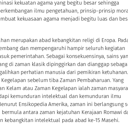
inasi kekuatan agama yang begitu besar sehingga
rkembangan ilmu pengetahuan, prinsip-prinsip mora
mbuat kekuasaan agama menjadi begitu luas dan besa
han merupakan abad kebangkitan religi di Eropa. Pad
kembang dan mempengaruhi hampir seluruh kegiatan
suk pemerintahan. Sebagai konsekuensinya, sains ya
ng di zaman klasik dipinggirkan dan dianggap sebaga
galihkan perhatian manusia dari pemikiran ketuhanan
 Kegelapan sebelum tiba Zaman Pembaharuan. Yang
n Kelam atau Zaman Kegelapan ialah zaman masyara
api kemunduran intelektual dan kemunduran ilmu
enurut Ensikopedia Amerika, zaman ini berlangsung 
n bermula antara zaman kejatuhan Kerajaan Romawi d
n kebangkitan intelektual pada abad ke-15 Masehi.