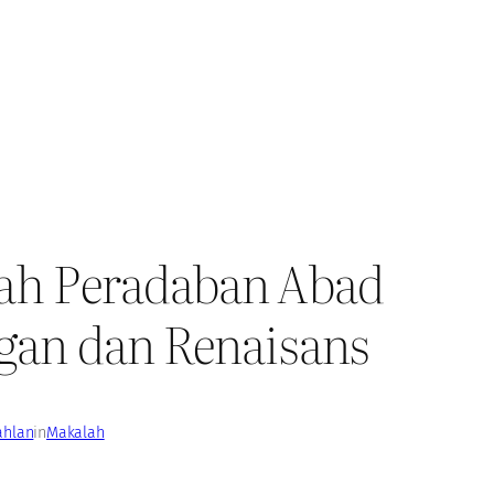
ah Peradaban Abad
gan dan Renaisans
ahlan
in
Makalah