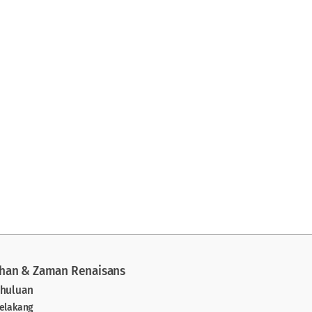
han & Zaman Renaisans
ahuluan
Belakang