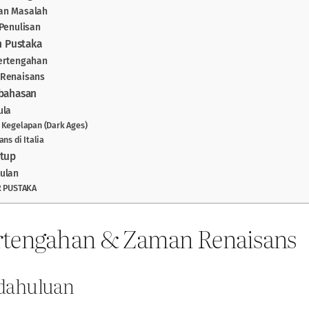
an Masalah
 Penulisan
an Pustaka
Pertengahan
 Renaisans
mbahasan
ula
Kegelapan (Dark Ages)
ns di Italia
utup
ulan
R PUSTAKA
rtengahan & Zaman Renaisans
ndahuluan