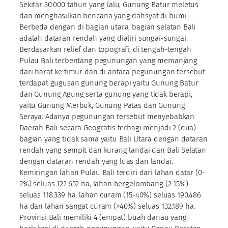
Sekitar 30.000 tahun yang lalu, Gunung Batur meletus
dan menghasilkan bencana yang dahsyat di bumi.
Berbeda dengan di bagian utara, bagian selatan Bali
adalah dataran rendah yang dialiri sungai-sungai.
Berdasarkan relief dan topografi, di tengah-tengah
Pulau Bali terbentang pegunungan yang memanjang
dari barat ke timur dan di antara pegunungan tersebut
terdapat gugusan gunung berapi yaitu Gunung Batur
dan Gunung Agung serta gunung yang tidak berapi,
yaitu Gunung Merbuk, Gunung Patas dan Gunung
Seraya. Adanya pegunungan tersebut menyebabkan
Daerah Bali secara Geografis terbagi menjadi 2 (dua)
bagian yang tidak sama yaitu Bali Utara dengan dataran
rendah yang sempit dan kurang landai dan Bali Selatan
dengan dataran rendah yang luas dan landai.
Kemiringan lahan Pulau Bali terdiri dari lahan datar (0-
2%) seluas 122.652 ha, lahan bergelombang (2-15%)
seluas 118.339 ha, lahan curam (15-40%) seluas 190.486
ha dan lahan sangat curam (>40%) seluas 132.189 ha.
Provinsi Bali memiliki 4 (empat) buah danau yang