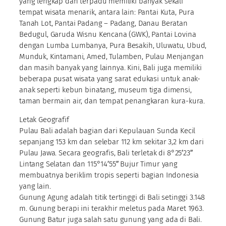
yang lengkap dan terpadu memiliki banyak sekali
tempat wisata menarik, antara lain: Pantai Kuta, Pura
Tanah Lot, Pantai Padang – Padang, Danau Beratan
Bedugul, Garuda Wisnu Kencana (GWK), Pantai Lovina
dengan Lumba Lumbanya, Pura Besakih, Uluwatu, Ubud,
Munduk, Kintamani, Amed, Tulamben, Pulau Menjangan
dan masih banyak yang lainnya. Kini, Bali juga memiliki
beberapa pusat wisata yang sarat edukasi untuk anak-
anak seperti kebun binatang, museum tiga dimensi,
taman bermain air, dan tempat penangkaran kura-kura.
Letak Geografif
Pulau Bali adalah bagian dari Kepulauan Sunda Kecil
sepanjang 153 km dan selebar 112 km sekitar 3,2 km dari
Pulau Jawa. Secara geografis, Bali terletak di 8°25′23″
Lintang Selatan dan 115°14′55″ Bujur Timur yang
membuatnya beriklim tropis seperti bagian Indonesia
yang lain.
Gunung Agung adalah titik tertinggi di Bali setinggi 3.148
m. Gunung berapi ini terakhir meletus pada Maret 1963.
Gunung Batur juga salah satu gunung yang ada di Bali.