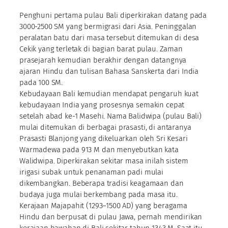
Penghuni pertama pulau Bali diperkirakan datang pada
3000-2500 SM yang bermigrasi dari Asia. Peninggalan
peralatan batu dari masa tersebut ditemukan di desa
Cekik yang terletak di bagian barat pulau. Zaman
prasejarah kemudian berakhir dengan datangnya
ajaran Hindu dan tulisan Bahasa Sanskerta dari India
pada 100 SM.
Kebudayaan Bali kemudian mendapat pengaruh kuat
kebudayaan India yang prosesnya semakin cepat
setelah abad ke-1 Masehi. Nama Balidwipa (pulau Bali)
mulai ditemukan di berbagai prasasti, di antaranya
Prasasti Blanjong yang dikeluarkan oleh Sri Kesari
Warmadewa pada 913 M dan menyebutkan kata
Walidwipa. Diperkirakan sekitar masa inilah sistem
irigasi subak untuk penanaman padi mulai
dikembangkan. Beberapa tradisi keagamaan dan
budaya juga mulai berkembang pada masa itu.
Kerajaan Majapahit (1293–1500 AD) yang beragama
Hindu dan berpusat di pulau Jawa, pernah mendirikan
kerajaan bawahan di Bali sekitar tahun 1343 M. Saat itu