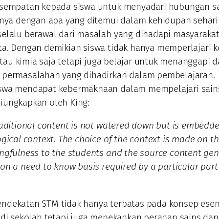
esempatan kepada siswa untuk menyadari hubungan s
inya dengan apa yang ditemui dalam kehidupan sehari-
elalu berawal dari masalah yang dihadapi masyaraka
a. Dengan demikian siswa tidak hanya memperlajari 
 atau kimia saja tetapi juga belajar untuk menanggapi 
 permasalahan yang dihadirkan dalam pembelajaran.
swa mendapat kebermaknaan dalam mempelajari sain
iungkapkan oleh King:
raditional content is not watered down but is embedde
ogical context. The choice of the context is made on t
ngfulness to the students and the source content ge
 on a need to know basis required by a particular part
ndekatan STM tidak hanya terbatas pada konsep esen
 di sekolah tetapi juga menekankan peranan sains dan