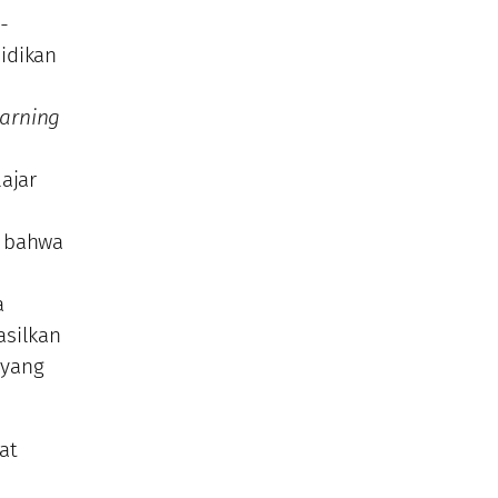
-
idikan
earning
lajar
i bahwa
a
asilkan
 yang
at