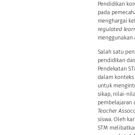
Pendidikan kon
pada pemecaha
menghargai ke
regulated lear
menggunakan as
Salah satu pe
pendidikan das
Pendekatan STM
dalam konteks
untuk menginte
sikap, nilai-ni
pembelajaran 
Teacher Assocc
siswa. Oleh ka
STM melibatkan