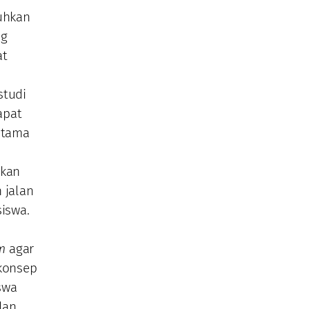
uhkan
ng
at
studi
apat
utama
tkan
 jalan
siswa.
m
agar
konsep
swa
dan