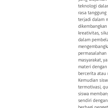
teknologi dal
rasa tanggung 
terjadi dalam 
dikembangkan a
kreativitas, si
dalam pembelaj
mengembangkan
permasalahan a
masyarakat, ya
materi dengan 
bercerita atau
Kemudian sisw
termotivasi,
qu
siswa membang
sendiri denga
berbagi penge