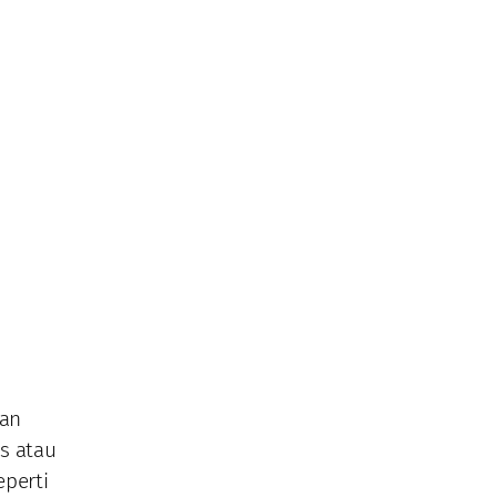
ran
s atau
eperti