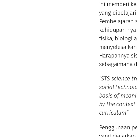
ini memberi k
yang dipelajar
Pembelajaran s
kehidupan nyat
fisika, biologi
menyelesaikan
Harapannya si
sebagaimana d
“STS science t
social technol
basis of meani
by the context
curriculum”
Penggunaan pe
yang diajarkan