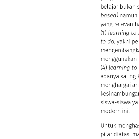
belajar bukan
based)
namun j
yang relevan h
(1)
learning to
to do
, yakni 
mengembangkan
menggunakan p
(4)
learning to 
adanya saling 
menghargai an
kesinambungan 
siswa-siswa ya
modern ini.
Untuk menghas
pilar diatas, m