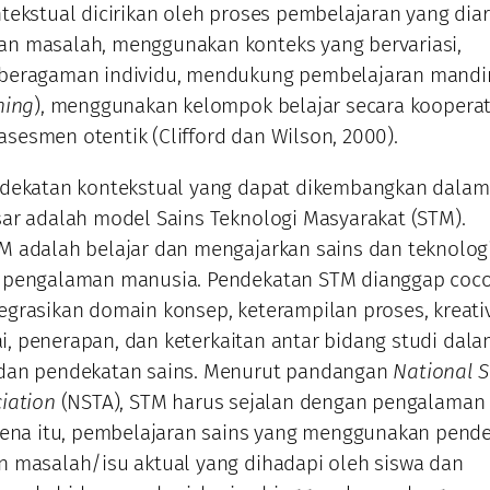
tekstual dicirikan oleh proses pembelajaran yang dia
n masalah, menggunakan konteks yang bervariasi,
beragaman individu, mendukung pembelajaran mandir
ning
), menggunakan kelompok belajar secara kooperati
esmen otentik (Clifford dan Wilson, 2000).
ndekatan kontekstual yang dapat dikembangkan dalam
ar adalah model Sains Teknologi Masyarakat (STM).
 adalah belajar dan mengajarkan sains dan teknolog
 pengalaman manusia. Pendekatan STM dianggap coc
grasikan domain konsep, keterampilan proses, kreativ
lai, penerapan, dan keterkaitan antar bidang studi dal
dan pendekatan sains. Menurut pandangan
National S
iation
(NSTA), STM harus sejalan dengan pengalaman
rena itu, pembelajaran sains yang menggunakan pend
 masalah/isu aktual yang dihadapi oleh siswa dan