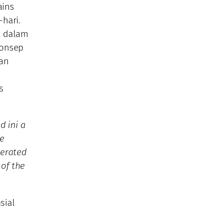
ains
hari.
t dalam
konsep
dan
s
d ini a
he
nerated
 of the
sial