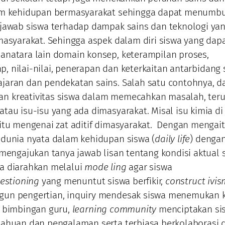
am kehidupan bermasyarakat sehingga dapat menumb
jawab siswa terhadap dampak sains dan teknologi ya
masyarakat. Sehingga aspek dalam diri siswa yang dap
natara lain domain konsep, keterampilan proses,
kap, nilai-nilai, penerapan dan keterkaitan antarbidang 
aran dan pendekatan sains. Salah satu contohnya, d
 kreativitas siswa dalam memecahkan masalah, ter
tau isu-isu yang ada dimasyarakat. Misal isu kimia di
itu mengenai zat aditif dimasyarakat. Dengan mengai
dunia nyata dalam kehidupan siswa (
daily life
) dengan
 mengajukan tanya jawab lisan tentang kondisi aktual 
a diarahkan melalui
mode ling
agar siswa
estioning
yang menuntut siswa berfikir,
construct ivis
un pengertian, inquiry mendesak siswa menemukan 
n bimbingan guru,
learning community
menciptakan si
tahuan dan pengalaman serta terbiasa berkolaborasi 