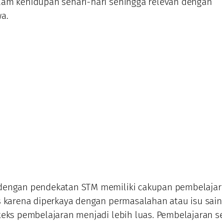
lam kehidupan sehari-hari sehingga relevan dengan
a.
dengan pendekatan STM memiliki cakupan pembelaja
s karena diperkaya dengan permasalahan atau isu sain
teks pembelajaran menjadi lebih luas. Pembelajaran s