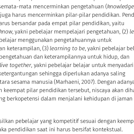
 semata-mata mencerminkan pengetahuan (
knowledge
uga harus mencerminkan pilar-pilar pendidikan. Pend
arus bersandar pada empat pilar pendidikan, yaitu
 know
, yakni pebelajar mempelajari pengetahuan, (2)
l
pebelajar menggunakan pengetahuannya untuk
 keterampilan, (3)
learning to be
, yakni pebelajar be
engetahuan dan keterampilannya untuk hidup, dan
live together
, yakni pebelajar belajar untuk menyadar
ketergantungan sehingga diperlukan adanya saling
tara sesama manusia (Marhaeni, 2007). Dengan adany
keempat pilar pendidikan tersebut, niscaya akan dih
ng berkopetensi dalam menjalani kehidupan di jaman
ilkan pebelajar yang kompetitif sesuai dengan keemp
aka pendidikan saat ini harus bersifat kontekstual.