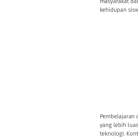
masyarakat da
kehidupan sisw
Pembelajaran 
yang lebih lua
teknologi. Kon