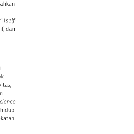
rahkan
i (
self-
f, dan
i
ok
itas,
am
cience
 hidup
ekatan