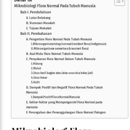
Mikrobiologi Flora Normal Pada Tubuh Manusia
Bab I. Pendahuluan
A. Latar Belakang
B. Rumusan Masalah
C. Tujuan Makalah
Bab II. Pembahasan
A. Pengertian Flora Normal Pada Tubuh Manusia
I. Mikroorganisme tetap/normal (resident flora/indigenous)
II. Mikroorganisme sementara (transient flora)
B. Asal Mula Flora Normal Tubuh Manusia
C. Penyebaran Flora Normal Dalam Tubuh Manusia
I. Hidung
2. Mulut
3. Usus kecil bagian atas (atau usus dua belas jari)
4. Usus besar
5. Kulit
D. Dampak Positif dan Negatif Flora Normal Pada Tubuh
Manusia
I. Dampak Positif Flora Normal Manusia
E. Faktor-faktor yang Mempengaruhi Flora Normal pada
manusia
F. Pencegahan dan Penanggulangan Flora Normal Patogen