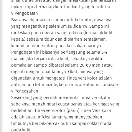
sinar ultraviolet atau dengan melakukan pemeriksaan
mikroskopis terhadap kerokan kulit yang terinfeksi.
v Pengobatan
Biasanya digunakan sampo anti-ketombe, misalnya
yang mengandung selenium sulfida 1%. Sampo ini
dioleskan pada daerah yang terkena (termasuk kulit
kepala) sebelum tidur dan dibiarkan semalaman,
kemudian dibersihkan pada keesokan harinya.
Pengobatan ini biasanya berlangsung selama 3-4
malam. Jika terjadi iritasi kulit, sebaiknya waktu
pemakaian sampo dibatasi selama 20-60 menit atau
diganti dengan obat lainnya. Obat lainnya yang
digunakan untuk mengatasi Tinea versikolor adalah
anti-jamur clotrimazole, ketoconazole atau miconazole.
v Pencegahan
Seseorang yang pernah menderita Tinea versikolor
sebaiknya menghindari cuaca panas atau keringat yang
berlebihan. Tinea versikolor (panu) Tinea Versikolor
adalah suatu infeksi jamur yang menyebabkan
timbulnya bercak-bercak putih sampai coklat muda
pada kulit.