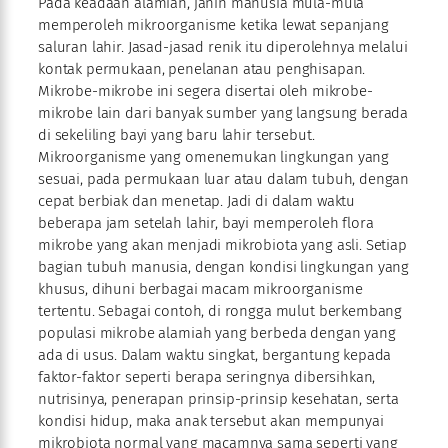
Pada keadaan alamiah, janin manusia mula-mula
memperoleh mikroorganisme ketika lewat sepanjang
saluran lahir. Jasad-jasad renik itu diperolehnya melalui
kontak permukaan, penelanan atau penghisapan.
Mikrobe-mikrobe ini segera disertai oleh mikrobe-
mikrobe lain dari banyak sumber yang langsung berada
di sekeliling bayi yang baru lahir tersebut.
Mikroorganisme yang omenemukan lingkungan yang
sesuai, pada permukaan luar atau dalam tubuh, dengan
cepat berbiak dan menetap. Jadi di dalam waktu
beberapa jam setelah lahir, bayi memperoleh flora
mikrobe yang akan menjadi mikrobiota yang asli. Setiap
bagian tubuh manusia, dengan kondisi lingkungan yang
khusus, dihuni berbagai macam mikroorganisme
tertentu. Sebagai contoh, di rongga mulut berkembang
populasi mikrobe alamiah yang berbeda dengan yang
ada di usus. Dalam waktu singkat, bergantung kepada
faktor-faktor seperti berapa seringnya dibersihkan,
nutrisinya, penerapan prinsip-prinsip kesehatan, serta
kondisi hidup, maka anak tersebut akan mempunyai
mikrobiota normal yang macamnya sama seperti yang