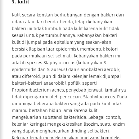
5. Kulit
Kulit secara konstan berhubungan dengan bakteri dari
udara atau dari benda-benda, tetapi kebanyakan
bakteri ini tidak tumbuh pada kulit karena kulit tidak
sesuai untuk pertumbuhannya. Kebanyakan bakteri
kulit di jumpai pada epitelium yang seakan-akan
bersisik (lapisan luar epidermis), membentuk koloni
pada permukaan sel-sel mati. Kebanyakan bakteri ini
adalah spesies Staphylococcus (kebanyakan S.
epidermidis dan S. aureus) dan sianobakteri aerobik,
atau difteroid. Jauh di dalam kelenjar lemak dijumpai
bakteri-bakteri anaerobik lipofilik, seperti
Propionibacterium acnes, penyebab jerawat. Jumlahnya
tidak dipengaruhi oleh pencucian. Staphylococcus. Pada
umumnya beberapa bakteri yang ada pada kulit tidak
mampu bertahan hidup lama karena kulit
mengeluarkan substansi bakterisida. Sebagai contoh,
kelenjar keringat mengekskresikan lisozim, suatu enzim
yang dapat menghancurkan dinding sel bakteri.
Kelenjar lemak mengekskresikan lipid yang kompleks,