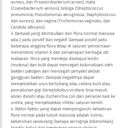
aureus, dan Propionibacterium acnes), mata
(Coynebacterium xerosis), telinga (Streptococcus
pneumonia, Pseudomonas aeruginosa, Staphylococcus
dan aureus), dan vagina (Trichomonas vaginalis, dan
Candida albicans).
3. Dampak yang ditimbulkan dari flora normal manusia
ada 2 yaitu positif dan negatif. Dampak positif yaitu
beberapa anggota flora tetap di saluran pencernaan
mensintesis vitamin K dan penyerapan berbagai zat
makanan. Flora yang menetap diselaput lendir
(mukosa) dan kulit dapat mencegah kolonialisasi oleh
bakteri patogen dan mencegah penyakit akibat
gangguan bakteri. Dampak negatifnya dapat
menyebabkan usus berlubang atau cedera kulit atau
pencabutan gigi (streptokokus viridans bisa masuk
aliran darah) atau Escherichia coli dari perianal naik ke
uretra, yang menyebabkan infeksi saluran kemih.
4. Faktor-faktor yang dapat mempengaruhi kehadiran
flora normal pada tubuh manusia adalah nutrisi,
kebersihan seseorang (berapa seringnya dibersihkan),
kondisi hidup dan penerapan prinsip-prinsip