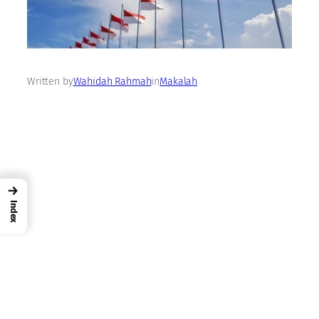
Written by
Wahidah Rahmah
in
Makalah
→
Index