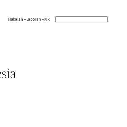
Search
Makalah
Laporan
KIR
sia