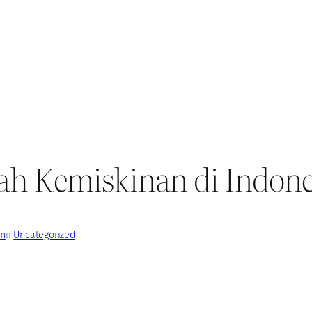
h Kemiskinan di Indone
im
in
Uncategorized