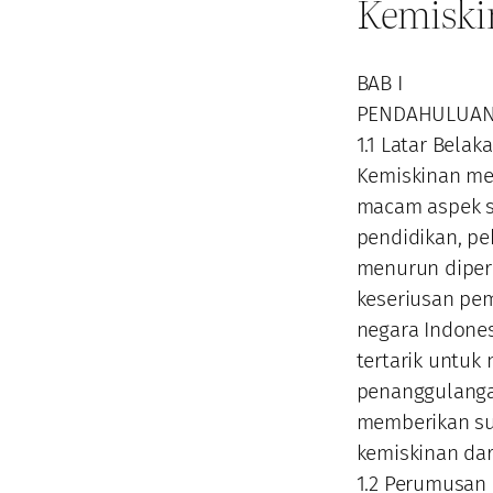
Kemiskin
BAB I
PENDAHULUA
1.1 Latar Bela
Kemiskinan me
macam aspek s
pendidikan, pe
menurun diper
keseriusan pem
negara Indones
tertarik untuk
penanggulangan
memberikan s
kemiskinan dari
1.2 Perumusan