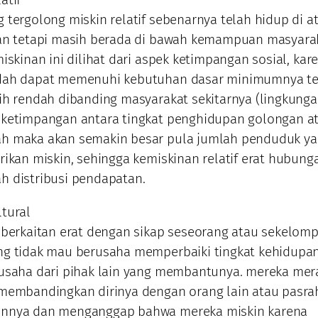
 tergolong miskin relatif sebenarnya telah hidup di a
nan tetapi masih berada di bawah kemampuan masyara
iskinan ini dilihat dari aspek ketimpangan sosial, kar
dah dapat memenuhi kebutuhan dasar minimumnya te
ih rendah dibanding masyarakat sekitarnya (lingkunga
 ketimpangan antara tingkat penghidupan golongan a
h maka akan semakin besar pula jumlah penduduk y
rikan miskin, sehingga kemiskinan relatif erat hubun
h distribusi pendapatan.
tural
 berkaitan erat dengan sikap seseorang atau sekelom
ng tidak mau berusaha memperbaiki tingkat kehidupa
 usaha dari pihak lain yang membantunya. mereka mer
 membandingkan dirinya dengan orang lain atau pasra
nnya dan menganggap bahwa mereka miskin karena