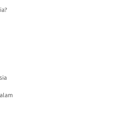
ia?
sia
dalam