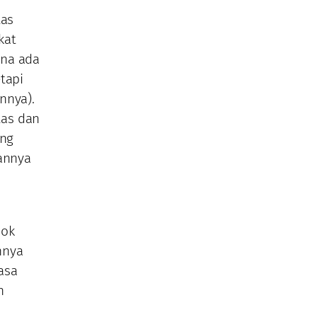
tas
kat
ena ada
tapi
nnya).
tas dan
ang
gannya
pok
nnya
asa
h