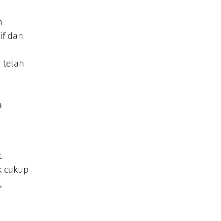
n
if dan
 telah
a
t
k cukup
,