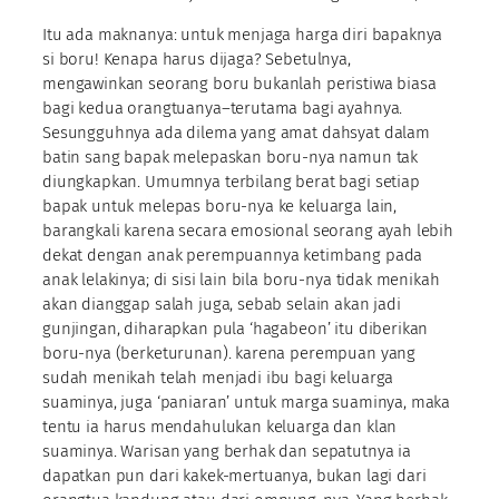
Itu ada maknanya: untuk menjaga harga diri bapaknya
si boru! Kenapa harus dijaga? Sebetulnya,
mengawinkan seorang boru bukanlah peristiwa biasa
bagi kedua orangtuanya–terutama bagi ayahnya.
Sesungguhnya ada dilema yang amat dahsyat dalam
batin sang bapak melepaskan boru-nya namun tak
diungkapkan. Umumnya terbilang berat bagi setiap
bapak untuk melepas boru-nya ke keluarga lain,
barangkali karena secara emosional seorang ayah lebih
dekat dengan anak perempuannya ketimbang pada
anak lelakinya; di sisi lain bila boru-nya tidak menikah
akan dianggap salah juga, sebab selain akan jadi
gunjingan, diharapkan pula ‘hagabeon’ itu diberikan
boru-nya (berketurunan). karena perempuan yang
sudah menikah telah menjadi ibu bagi keluarga
suaminya, juga ‘paniaran’ untuk marga suaminya, maka
tentu ia harus mendahulukan keluarga dan klan
suaminya. Warisan yang berhak dan sepatutnya ia
dapatkan pun dari kakek-mertuanya, bukan lagi dari