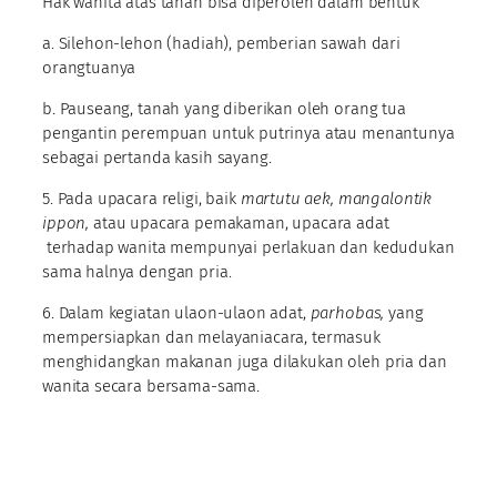
Hak wanita atas tanah bisa diperoleh dalam bentuk
a. Silehon-lehon (hadiah), pemberian sawah dari
orangtuanya
b. Pauseang, tanah yang diberikan oleh orang tua
pengantin perempuan untuk putrinya atau menantunya
sebagai pertanda kasih sayang.
5. Pada upacara religi, baik
martutu aek, mangalontik
ippon,
atau upacara pemakaman, upacara adat
terhadap wanita mempunyai perlakuan dan kedudukan
sama halnya dengan pria.
6. Dalam kegiatan ulaon-ulaon adat,
parhobas,
yang
mempersiapkan dan melayaniacara, termasuk
menghidangkan makanan juga dilakukan oleh pria dan
wanita secara bersama-sama.