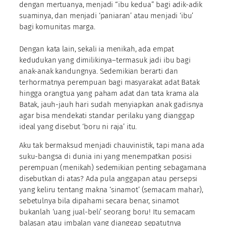
dengan mertuanya, menjadi “ibu kedua” bagi adik-adik
suaminya, dan menjadi ‘paniaran’ atau menjadi ‘ibu’
bagi komunitas marga.
Dengan kata lain, sekali ia menikah, ada empat
kedudukan yang dimilikinya–termasuk jadi ibu bagi
anak-anak kandungnya. Sedemikian berarti dan
terhormatnya perempuan bagi masyarakat adat Batak
hingga orangtua yang paham adat dan tata krama ala
Batak, jauh-jauh hari sudah menyiapkan anak gadisnya
agar bisa mendekati standar perilaku yang dianggap
ideal yang disebut ‘boru ni raja’ itu.
Aku tak bermaksud menjadi chauvinistik, tapi mana ada
suku-bangsa di dunia ini yang menempatkan posisi
perempuan (menikah) sedemikian penting sebagamana
disebutkan di atas? Ada pula anggapan atau persepsi
yang keliru tentang makna ‘sinamot’ (semacam mahar),
sebetulnya bila dipahami secara benar, sinamot
bukanlah ‘uang jual-beli’ seorang boru! Itu semacam
balasan atau imbalan yang dianggap sepatutnya