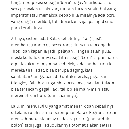
tengah berposisi sebagai ‘boru’, tugas ‘marhobas’ itu
sewajarnyalah ia lakukan, itu pun bukan suatu hal yang
imperatif atau memaksa, sebab bila misalnya ada boru
yang enggan terlibat, toh dibiarkan saja–paling disindir
para kerabatnya
Artinya, sistem adat Batak sebetulnya ‘fair’, ‘just’,
memberi giliran bagi seseorang: di mana ia menjadi
“bos” dan kapan ia jadi “pelayan”. Jangan salah pula,
meski kedudukannya saat itu sebagi ‘boru’, ia pun harus
diperlakukan dengan baik (dielek), ada jambar untuk
mereka (hak adat, bisa berupa daging, kata
sambutan/tanggapan, dll) untuk mereka, juga ikan
(dengke). Bila boru ngambek, misalnya, hajatan (ulaon)
bisa terancam gagal! Jadi, tak boleh main-main atau
meremehkan boru (dan suaminya).
Lalu, ini menurutku yang amat menarik dan sebaiknya
diketahui oleh semua perempuan Batak. Begitu ia resmi
menikah maka statusnya tidak saja istri (parsonduk
bolon) tapi juga kedudukannya otomatis akan setara