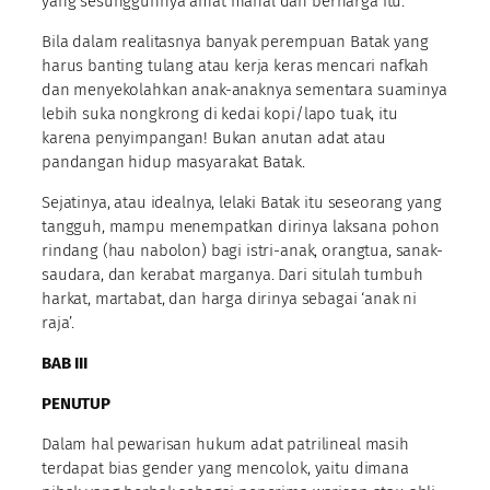
yang sesungguhnya amat mahal dan berharga itu.
Bila dalam realitasnya banyak perempuan Batak yang
harus banting tulang atau kerja keras mencari nafkah
dan menyekolahkan anak-anaknya sementara suaminya
lebih suka nongkrong di kedai kopi/lapo tuak, itu
karena penyimpangan! Bukan anutan adat atau
pandangan hidup masyarakat Batak.
Sejatinya, atau idealnya, lelaki Batak itu seseorang yang
tangguh, mampu menempatkan dirinya laksana pohon
rindang (hau nabolon) bagi istri-anak, orangtua, sanak-
saudara, dan kerabat marganya. Dari situlah tumbuh
harkat, martabat, dan harga dirinya sebagai ‘anak ni
raja’.
BAB III
PENUTUP
Dalam hal pewarisan hukum adat patrilineal masih
terdapat bias gender yang mencolok, yaitu dimana