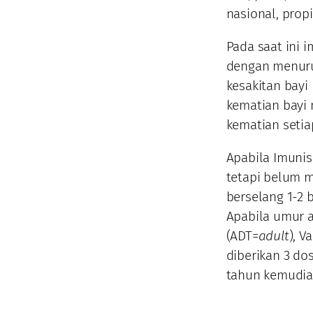
nasional, propi
Pada saat ini 
dengan menuru
kesakitan bay
kematian bayi 
kematian setia
Apabila Imunis
tetapi belum m
berselang 1-2 
Apabila umur a
(ADT=
adult
), V
diberikan 3 do
tahun kemudian