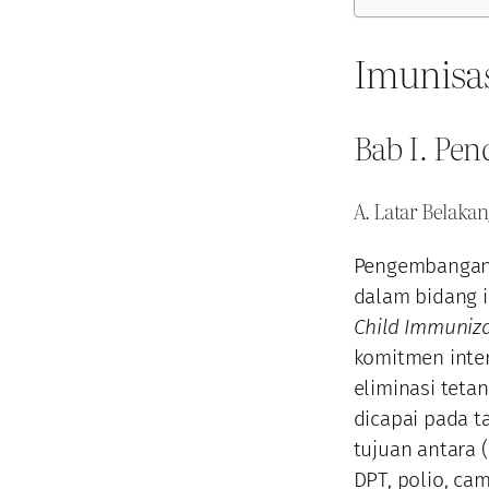
Imunisas
Bab I. Pe
A. Latar Belaka
Pengembangan 
dalam bidang 
Child Immuniz
komitmen inter
eliminasi teta
dicapai pada 
tujuan antara (
DPT, polio, ca