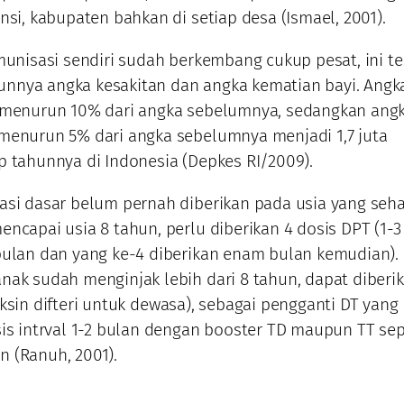
nsi, kabupaten bahkan di setiap desa (Ismael, 2001).
imunisasi sendiri sudah berkembang cukup pesat, ini te
nnya angka kesakitan dan angka kematian bayi. Angk
i menurun 10% dari angka sebelumnya, sedangkan ang
menurun 5% dari angka sebelumnya menjadi 1,7 juta
p tahunnya di Indonesia (Depkes RI/2009).
asi dasar belum pernah diberikan pada usia yang seh
encapai usia 8 tahun, perlu diberikan 4 dosis DPT (1-3
bulan dan yang ke-4 diberikan enam bulan kemudian).
nak sudah menginjak lebih dari 8 tahun, dapat diberi
aksin difteri untuk dewasa), sebagai pengganti DT yang
sis intrval 1-2 bulan dengan booster TD maupun TT se
 (Ranuh, 2001).