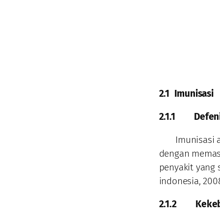
2.1
Imunisasi
2.1.1
Defeni
Imunisasi ada
dengan memasu
penyakit yang
indonesia, 2008
2.1.2
Keke