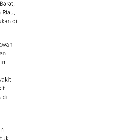
Barat,
 Riau,
ukan di
bawah
nan
in
.
akit
it
 di
an
ntuk