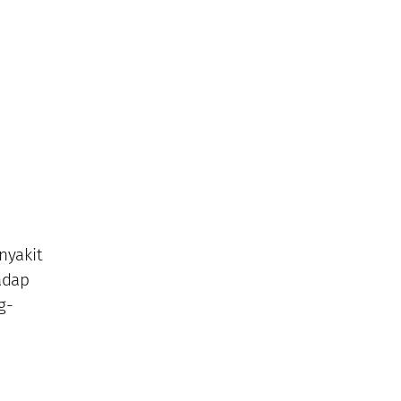
nyakit
adap
g-