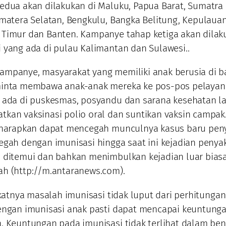
edua akan dilakukan di Maluku, Papua Barat, Sumatra 
umatera Selatan, Bengkulu, Bangka Belitung, Kepulauan
Timur dan Banten. Kampanye tahap ketiga akan dilak
 yang ada di pulau Kalimantan dan Sulawesi..
ampanye, masyarakat yang memiliki anak berusia di 
minta membawa anak-anak mereka ke pos-pos pelaya
 ada di puskesmas, posyandu dan sarana kesehatan la
kan vaksinasi polio oral dan suntikan vaksin campak
diharapkan dapat mencegah munculnya kasus baru peny
egah dengan imunisasi hingga saat ini kejadian penyak
 ditemui dan bahkan menimbulkan kejadian luar biasa
h (http://m.antaranews.com).
ya masalah imunisasi tidak luput dari perhitungan
engan imunisasi anak pasti dapat mencapai keuntung
. Keuntungan pada imunisasi tidak terlihat dalam be