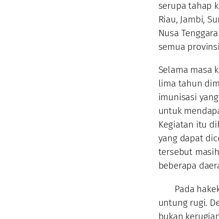
serupa tahap k
Riau, Jambi, S
Nusa Tenggara 
semua provinsi
Selama masa k
lima tahun di
imunisasi yang
untuk mendapat
Kegiatan itu 
yang dapat dic
tersebut masih
beberapa daera
Pada hakekatn
untung rugi. D
bukan kerugian