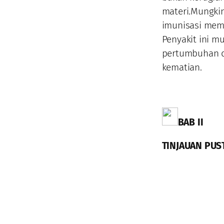
materi.Mungkin
imunisasi memp
Penyakit ini 
pertumbuhan d
kematian.
BAB II
TINJAUAN PUS