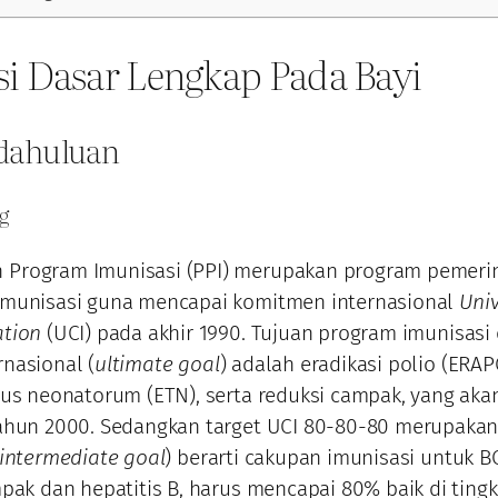
i Dasar Lengkap Pada Bayi
ndahuluan
ng
Program Imunisasi (PPI) merupakan program pemeri
imunisasi guna mencapai komitmen internasional
Univ
ation
(UCI) pada akhir 1990. Tujuan program imunisasi
nasional (
ultimate goal
) adalah eradikasi polio (ERAP
nus neonatorum (ETN), serta reduksi campak, yang aka
tahun 2000. Sedangkan target UCI 80-80-80 merupaka
intermediate goal
) berarti cakupan imunisasi untuk B
mpak dan hepatitis B, harus mencapai 80% baik di tingk