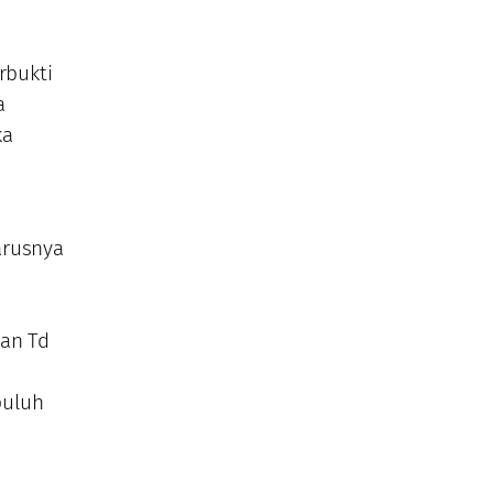
rbukti
a
ka
arusnya
kan Td
puluh