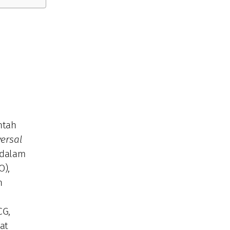
ntah
ersal
 dalam
O),
n
n
CG,
at