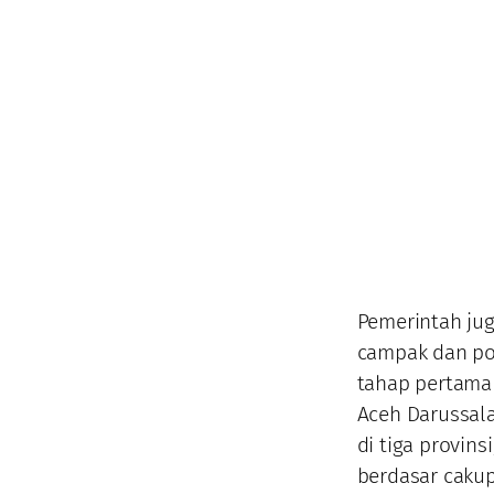
Pemerintah ju
campak dan po
tahap pertama 
Aceh Darussal
di tiga provins
berdasar cakup