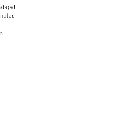
ndapat
nular.
n