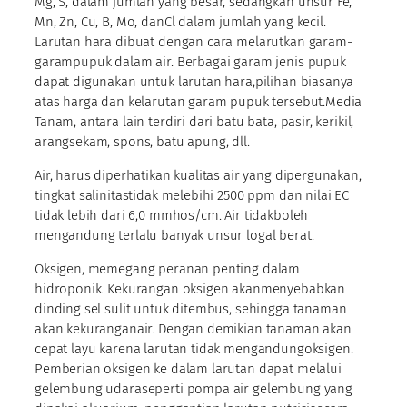
Mg, S, dalam jumlah yang besar, sedangkan unsur Fe,
Mn, Zn, Cu, B, Mo, danCl dalam jumlah yang kecil.
Larutan hara dibuat dengan cara melarutkan garam-
garampupuk dalam air. Berbagai garam jenis pupuk
dapat digunakan untuk larutan hara,pilihan biasanya
atas harga dan kelarutan garam pupuk tersebut.Media
Tanam, antara lain terdiri dari batu bata, pasir, kerikil,
arangsekam, spons, batu apung, dll.
Air, harus diperhatikan kualitas air yang dipergunakan,
tingkat salinitastidak melebihi 2500 ppm dan nilai EC
tidak lebih dari 6,0 mmhos/cm. Air tidakboleh
mengandung terlalu banyak unsur logal berat.
Oksigen, memegang peranan penting dalam
hidroponik. Kekurangan oksigen akanmenyebabkan
dinding sel sulit untuk ditembus, sehingga tanaman
akan kekuranganair. Dengan demikian tanaman akan
cepat layu karena larutan tidak mengandungoksigen.
Pemberian oksigen ke dalam larutan dapat melalui
gelembung udaraseperti pompa air gelembung yang