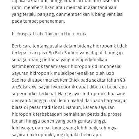
dipakai akuarium, penggantian larutan nutrisisecara
rutin, membersihkan atau mencabut akar tanaman
yang terlalu panjang, danmemberikan lubang ventilasi
pada tempat penanaman.
E. Prospek Usaha Tanaman Hidroponik
Berbicara tentang usaha dalam bidang hidroponik tidak
terlepas dari jasa Bp.Bob Sadino yang dapat dianggap
sebagai orang pertama yang memperkenalkan
sistimbercocok tanam sayur hidroponik di Indonesia.
Sayuran hidroponik mulaidiperkenalkan oleh Bob
Sadino di supermarket KemChick pada sekitar tahun 90-
an.Sekarang, sayur hydroponik dapat dibeli di beberapa
supermarket terkenal. Hargasayur hidroponik dipasang
dengan 4 hingga 5 kali lebih mahal daripada hargasayur
biasa di pasar tradisional. Namun, karena sayuran
hidroponik terbebasdari pemakaian pestisida, proses
tanam hingga panen yang berhigenitas tinggi,
lebihsegar, dan packaging yang lebih baik, sehingga
sayuran hidroponik yang dijualdi beberapa