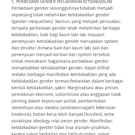
C. PERBEDAAN GENDER MELAHIRKAN KETIDAKADILAN
Perbedaan gender sesungguhnya tidaklah menjadi
sepanjang tidak melahirkan ketidakadilan gender
(gender inequalities). Namun, yang menjadi persoalan,
ternyata perbedaan gender telah melahirkan berbagai
ketidakadilan, baik bagi kaum laki-laki maupun
perempuan. Ketidakadilan gender merupakan system
dan struktur dimana baik dari kaum laki-laki dan
perempuan menjadi korban dari system tersebut.
Untuk memahami bagaimana perbedaan gender
menyebabkan ketidakadilan gender, dapat dilihat
melalui berbagai manifestasi ketidakadilan yang ada.
Ketidakadilan gender termanifestasikan dalam berbagai
bentuk ketidakadilan, yakni: Marginalisasi atau proses
pemiskinan ekonomi, subordinasi atau anggapan tidak
penting dalam keputusan politik, pembentukan
stereotope atau melalui pelabelannagatif, kekerasan
(violence), beban kerja lebih banyak (burden), serta
sosialisasi ideology nilai peran gender. Manifestasi
ketidakadilan gender tidak bisa dipisah-pisahkan,
karena saling berkaitan dan berhubungan, saling