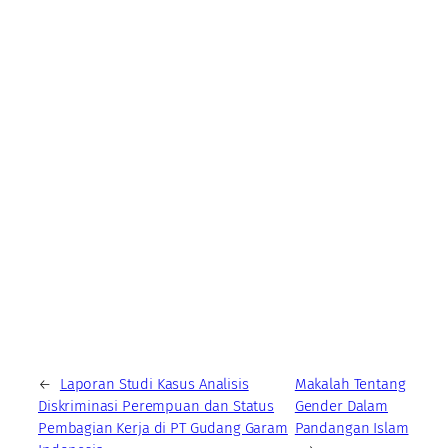
←
Laporan Studi Kasus Analisis
Makalah Tentang
Diskriminasi Perempuan dan Status
Gender Dalam
Pembagian Kerja di PT Gudang Garam
Pandangan Islam