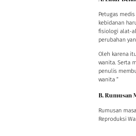
Petugas medis
kebidanan har
fisiologi alat
perubahan yang
Oleh karena it
wanita. Serta 
penulis membua
wanita “
B. Rumusan 
Rumusan masala
Reproduksi Wan