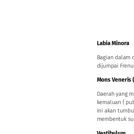
Labia Minora
Bagian dalam d
dijumpai Frenu
Mons Veneris 
Daerah yang me
kemaluan ( pub
ini akan tumb
membentuk sud
Vestibulum