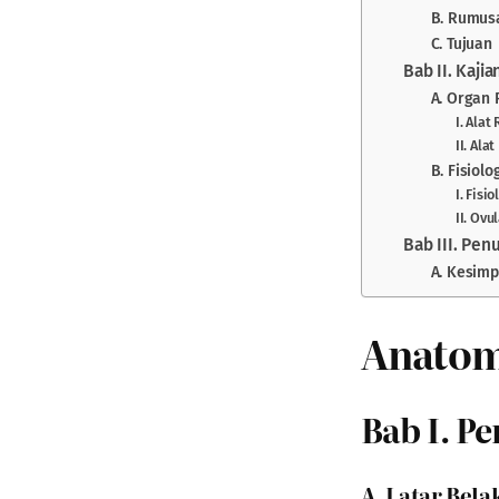
B. Rumus
C. Tujuan
Bab II. Kaji
A. Organ 
I. Alat
II. Ala
B. Fisiol
I. Fisi
II. Ovu
Bab III. Pen
A. Kesimp
Anatom
Bab I. P
A. Latar Bel