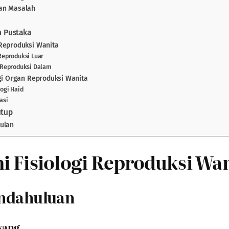
an Masalah
an Pustaka
Reproduksi Wanita
 Reproduksi Luar
t Reproduksi Dalam
ogi Organ Reproduksi Wanita
ologi Haid
lasi
utup
ulan
i Fisiologi Reproduksi Wan
endahuluan
akang