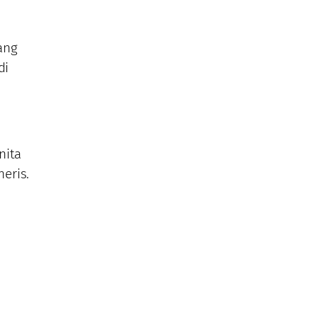
ang
di
nita
eris.