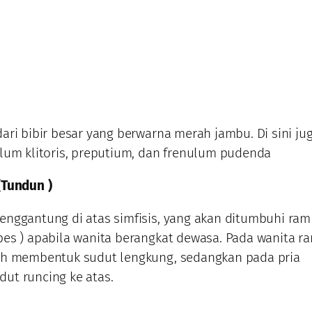
ari bibir besar yang berwarna merah jambu. Di sini ju
lum klitoris, preputium, dan frenulum pudenda
(Tundun )
nggantung di atas simfisis, yang akan ditumbuhi ra
es ) apabila wanita berangkat dewasa. Pada wanita r
uh membentuk sudut lengkung, sedangkan pada pria
ut runcing ke atas.