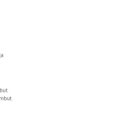
ga
mbut
ambut