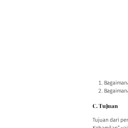
Bagaimana
Bagaimana
C. Tujuan
Tujuan dari pe
Kehamilan” yai