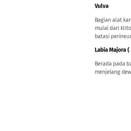
Vulva
Bagian alat ka
mulai dari klit
batasi perineu
Labia Majora (
Berada pada ba
menjelang dewa