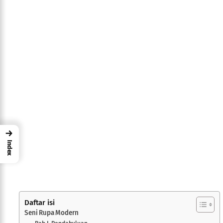
→
Index
Daftar isi
Seni Rupa Modern