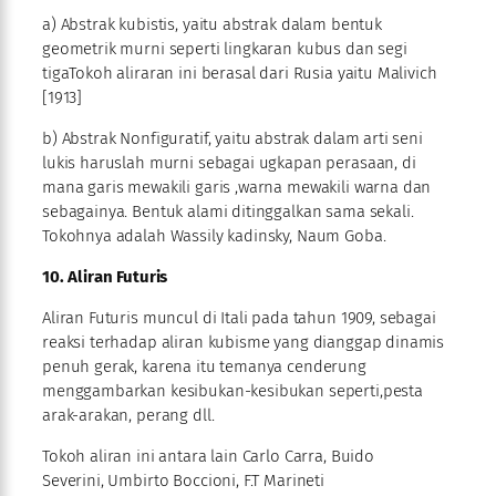
a) Abstrak kubistis, yaitu abstrak dalam bentuk
geometrik murni seperti lingkaran kubus dan segi
tigaTokoh aliraran ini berasal dari Rusia yaitu Malivich
[1913]
b) Abstrak Nonfiguratif, yaitu abstrak dalam arti seni
lukis haruslah murni sebagai ugkapan perasaan, di
mana garis mewakili garis ,warna mewakili warna dan
sebagainya. Bentuk alami ditinggalkan sama sekali.
Tokohnya adalah Wassily kadinsky, Naum Goba.
10. Aliran Futuris
Aliran Futuris muncul di Itali pada tahun 1909, sebagai
reaksi terhadap aliran kubisme yang dianggap dinamis
penuh gerak, karena itu temanya cenderung
menggambarkan kesibukan-kesibukan seperti,pesta
arak-arakan, perang dll.
Tokoh aliran ini antara lain Carlo Carra, Buido
Severini, Umbirto Boccioni, F.T Marineti