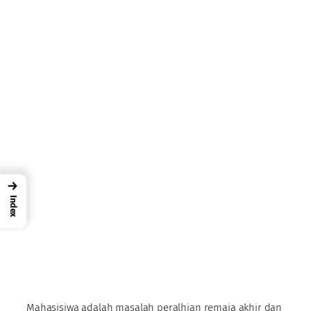
→
Index
Mahasisiwa adalah masalah peralhian remaja akhir dan