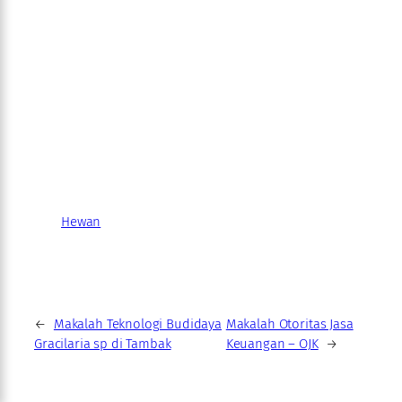
Hewan
←
Makalah Teknologi Budidaya
Makalah Otoritas Jasa
Gracilaria sp di Tambak
Keuangan – OJK
→