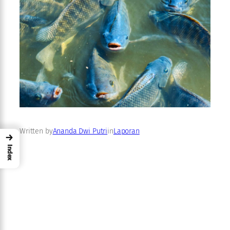
Written by
Ananda Dwi Putri
in
Laporan
→
Index