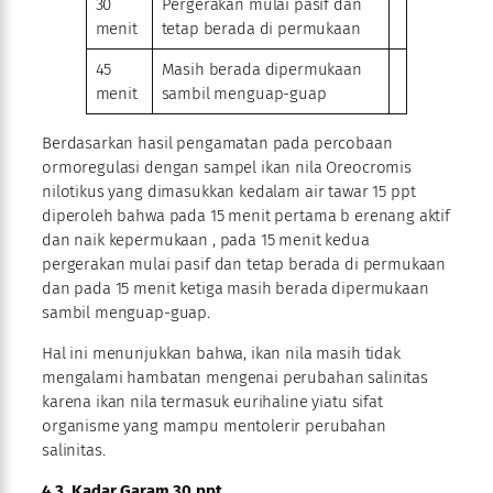
30
Pergerakan mulai pasif dan
menit
tetap berada di permukaan
45
Masih berada dipermukaan
menit
sambil menguap-guap
Berdasarkan hasil pengamatan pada percobaan
ormoregulasi dengan sampel ikan nila Oreocromis
nilotikus yang dimasukkan kedalam air tawar 15 ppt
diperoleh bahwa pada 15 menit pertama b erenang aktif
dan naik kepermukaan , pada 15 menit kedua
pergerakan mulai pasif dan tetap berada di permukaan
dan pada 15 menit ketiga masih berada dipermukaan
sambil menguap-guap.
Hal ini menunjukkan bahwa, ikan nila masih tidak
mengalami hambatan mengenai perubahan salinitas
karena ikan nila termasuk eurihaline yiatu sifat
organisme yang mampu mentolerir perubahan
salinitas.
4.3. Kadar Garam 30 ppt