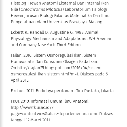
Histologi Hewan Anatomi Eksternal Dan Internal Ikan
Nila (
Oreochromis Niloticus
) Laboratorium Fisiologi
Hewan Jurusan Biologi Fakultas Matematika Dan Ilmu
Pengetahuan Alam Universitas Brawijaya. Malang.
Eckertt R., Randall D., Augustine G., 1988. Animal
Physiology, Mechanism and Adaptations . WH Freeman
and Company New York. Third Edition.
Fajlan. 2016. Sistem Osmoregulasi Ikan, Sistem
Homeostatis Dan Konsumsi Oksigen Pada Ikan.
On http://fajlan25.blogspot.com/2016/04/sistem-
osmoregulasi-ikan-sistem.html?m=1. Diakses pada 5
April 2016.
Firdaus. 2011. Budidaya perikanan . Tira Pustaka, Jakarta.
FKUI. 2010. Informasi Umum Ilmu Anatomi.
http://www.fk.ui.ac.id/?
page=content.view&alias=departemenanatomi. Diakses
tanggal 12 Maret 2011