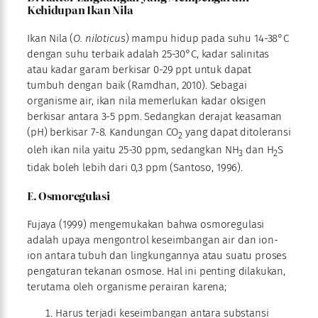
Kehidupan Ikan Nila
Ikan Nila (
O. niloticus
) mampu hidup pada suhu 14-38°C
dengan suhu terbaik adalah 25-30°C, kadar salinitas
atau kadar garam berkisar 0-29 ppt untuk dapat
tumbuh dengan baik (Ramdhan, 2010). Sebagai
organisme air, ikan nila memerlukan kadar oksigen
berkisar antara 3-5 ppm. Sedangkan derajat keasaman
(pH) berkisar 7-8. Kandungan CO
yang dapat ditoleransi
2
oleh ikan nila yaitu 25-30 ppm, sedangkan NH
dan H
S
3
2
tidak boleh lebih dari 0,3 ppm (Santoso, 1996).
E. Osmoregulasi
Fujaya (1999) mengemukakan bahwa osmoregulasi
adalah upaya mengontrol keseimbangan air dan ion-
ion antara tubuh dan lingkungannya atau suatu proses
pengaturan tekanan osmose. Hal ini penting dilakukan,
terutama oleh organisme perairan karena;
Harus terjadi keseimbangan antara substansi