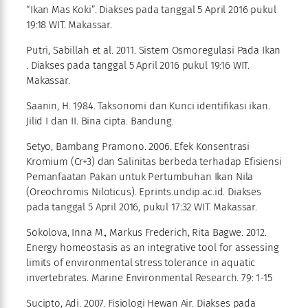
“Ikan Mas Koki”. Diakses pada tanggal 5 April 2016 pukul
19:18 WIT. Makassar.
Putri, Sabillah et al. 2011. Sistem Osmoregulasi Pada Ikan
. Diakses pada tanggal 5 April 2016 pukul 19:16 WIT.
Makassar.
Saanin, H. 1984. Taksonomi dan Kunci identifikasi ikan.
Jilid I dan II. Bina cipta. Bandung
.
Setyo, Bambang Pramono. 2006. Efek Konsentrasi
Kromium (Cr+3) dan Salinitas berbeda terhadap Efisiensi
Pemanfaatan Pakan untuk Pertumbuhan Ikan Nila
(Oreochromis Niloticus). Eprints.undip.ac.id. Diakses
pada tanggal 5 April 2016, pukul 17:32 WIT. Makassar.
Sokolova, Inna M., Markus Frederich, Rita Bagwe. 2012.
Energy homeostasis as an integrative tool for assessing
limits of environmental stress tolerance in aquatic
invertebrates. Marine Environmental Research. 79: 1-15
Sucipto, Adi. 2007. Fisiologi Hewan Air. Diakses pada