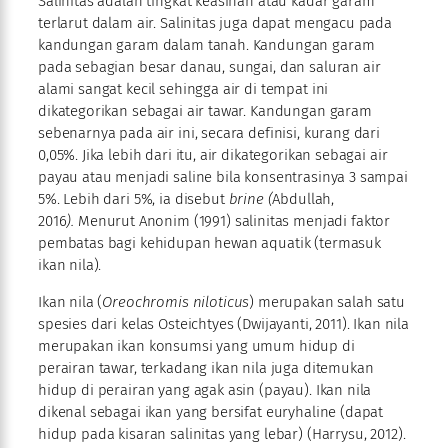
Salinitas adalah tingkat keasinan atau kadar garam
terlarut dalam air. Salinitas juga dapat mengacu pada
kandungan garam dalam tanah. Kandungan garam
pada sebagian besar danau, sungai, dan saluran air
alami sangat kecil sehingga air di tempat ini
dikategorikan sebagai air tawar. Kandungan garam
sebenarnya pada air ini, secara definisi, kurang dari
0,05%. Jika lebih dari itu, air dikategorikan sebagai air
payau atau menjadi saline bila konsentrasinya 3 sampai
5%. Lebih dari 5%, ia disebut
brine (
Abdullah,
2016
).
Menurut Anonim (1991) salinitas menjadi faktor
pembatas bagi kehidupan hewan aquatik (termasuk
ikan nila).
Ikan nila (
Oreochromis niloticus
) merupakan salah satu
spesies dari kelas Osteichtyes (Dwijayanti, 2011). Ikan nila
merupakan ikan konsumsi yang umum hidup di
perairan tawar, terkadang ikan nila juga ditemukan
hidup di perairan yang agak asin (payau). Ikan nila
dikenal sebagai ikan yang bersifat euryhaline (dapat
hidup pada kisaran salinitas yang lebar) (Harrysu, 2012).