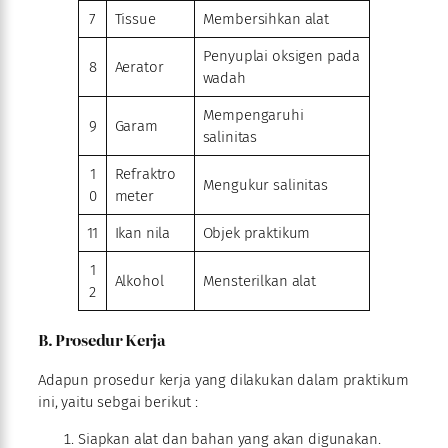
7
Tissue
Membersihkan alat
Penyuplai oksigen pada
8
Aerator
wadah
Mempengaruhi
9
Garam
salinitas
1
Refraktro
Mengukur salinitas
0
meter
11
Ikan nila
Objek praktikum
1
Alkohol
Mensterilkan alat
2
B. Prosedur Kerja
Adapun prosedur kerja yang dilakukan dalam praktikum
ini, yaitu sebgai berikut :
Siapkan alat dan bahan yang akan digunakan.