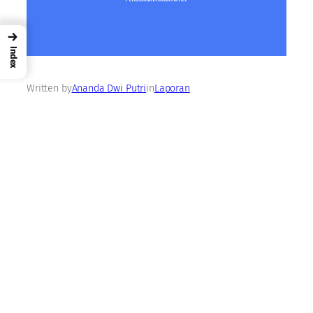
→
Index
Written by
Ananda Dwi Putri
in
Laporan