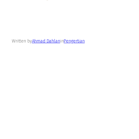
Written by
Ahmad Dahlan
in
Pengertian