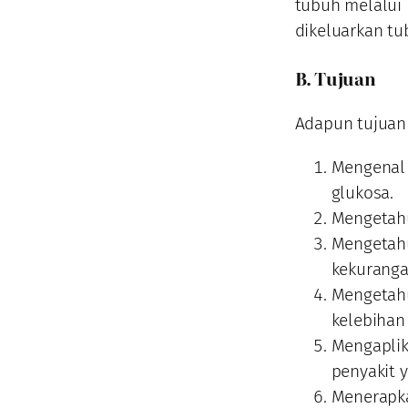
tubuh melalui 
dikeluarkan tu
B. Tujuan
Adapun tujuan 
Mengenal 
glukosa.
Mengetahu
Mengetahu
kekuranga
Mengetahu
kelebihan
Mengaplik
penyakit 
Menerapka