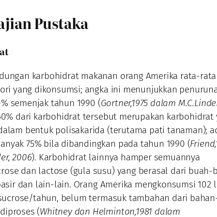
Kajian Pustaka
at
ndungan karbohidrat makanan orang Amerika rata-rat
lori yang dikonsumsi; angka ini menunjukkan penurun
0% semenjak tahun 1990 (
Gortner,1975 dalam M.C.Linder
r 60% dari karbohidrat tersebut merupakan karbohidrat
dalam bentuk polisakarida (terutama pati tanaman); a
anyak 75% bila dibandingkan pada tahun 1990 (
Friend,
er, 2006
). Karbohidrat lainnya hamper semuannya
ose dan lactose (gula susu) yang berasal dari buah-
 pasir dan lain-lain. Orang Amerika mengkonsumsi 102 
) sucrose/tahun, belum termasuk tambahan dari baha
diproses (
Whitney dan Helminton,1981 dalam