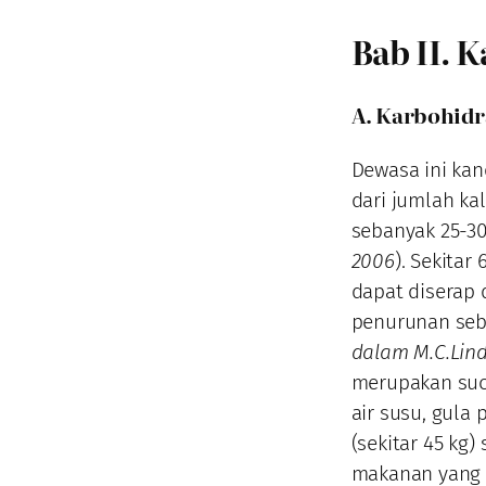
Bab II. 
A. Karbohidr
Dewasa ini ka
dari jumlah ka
sebanyak 25-3
2006
). Sekita
dapat diserap 
penurunan seb
dalam M.C.Lind
merupakan sucr
air susu, gula
(sekitar 45 kg
makanan yang 