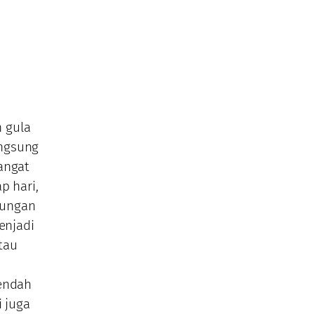
n gula
angsung
angat
p hari,
sungan
enjadi
tau
rendah
i juga