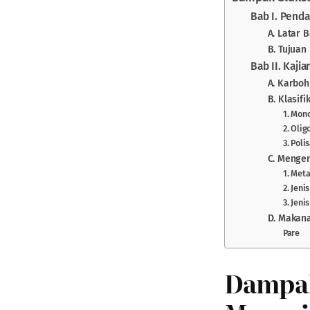
Bab I. Pend
A. Latar 
B. Tujuan
Bab II. Kaji
A. Karboh
B. Klasif
1. Mon
2. Oli
3. Poli
C. Mengen
1. Met
2. Jen
3. Jeni
D. Makan
Pare
Dampak