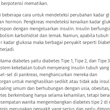
 berpotensi mematikan.
i beberapa cara untuk mendeteksi perubahan kadar g
an hormon. Pengkreas mendeteksi kenaikan kadar glu
spon dengan mengeluarkan insulin. Insulin berfungs
olism karbohidrat dan lemak. Namun, apabila tubuh 
 kadar glukosa maka berbagai penyakit seperti Diabe
terjadi.
utama diabetes yaitu diabetes Tipe 1, Tipe 2, dan Tipe 3.
 sistem kekebalan tubuh menyerang insulin tubuh yang
el-sel di pankreas, menghancurkan mereka dan
gan untuk menghasilkan sedikit atau tidak ada insuli
 paling umum dan berhubungan dengan usia, obesitas,
etes berkembang hanya selama kehamilan, tetapi berar
esempatan wanita mengembangkan diabetes tipe 2 di
jenis merupakan penyakit yang serius dan perlu dimon