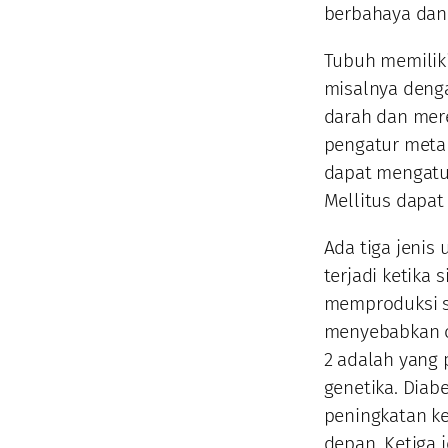
berbahaya dan
Tubuh memilik
misalnya deng
darah dan mere
pengatur metab
dapat mengatur
Mellitus dapat 
Ada tiga jenis 
terjadi ketika
memproduksi s
menyebabkan or
2 adalah yang
genetika. Diab
peningkatan k
depan. Ketiga 