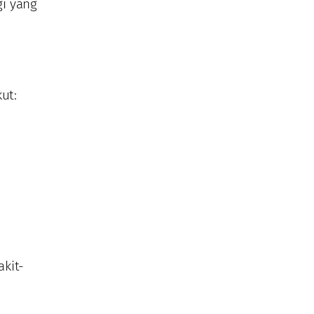
gi yang
ut:
n
kit-