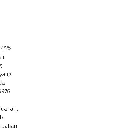
a 45%
an
,
 yang
da
1976
buahan,
lb
n-bahan