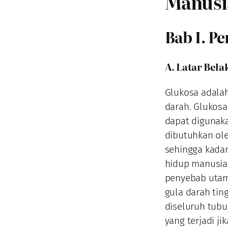
Manusi
Bab I. P
A. Latar Bel
Glukosa adalah
darah. Glukos
dapat digunaka
dibutuhkan ole
sehingga kada
hidup manusia
penyebab utama
gula darah ti
diseluruh tubu
yang terjadi j