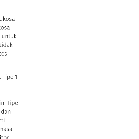
lukosa
kosa
i untuk
tidak
tes
 Tipe 1
n. Tipe
 dan
ti
 masa
itor