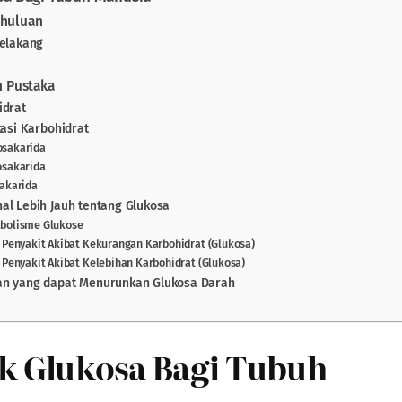
ahuluan
Belakang
an Pustaka
idrat
ikasi Karbohidrat
osakarida
gosakarida
sakarida
al Lebih Jauh tentang Glukosa
abolisme Glukose
is Penyakit Akibat Kekurangan Karbohidrat (Glukosa)
s Penyakit Akibat Kelebihan Karbohidrat (Glukosa)
an yang dapat Menurunkan Glukosa Darah
 Glukosa Bagi Tubuh