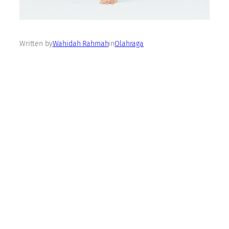
Written by
Wahidah Rahmah
in
Olahraga