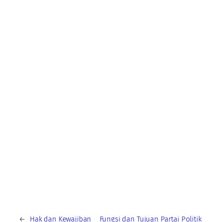
←
Hak dan Kewajiban
Fungsi dan Tujuan Partai Politik