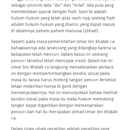
sebagai sinonim kata “din” dan “milat”. Ada pula yang
membedakan syariat dengan fiqih. Syari’at adalah
hukum-hukum yang telah jelas nash-nya, sedang fiqih
adalah hukum-hukum yang zhanni, yang dapat masuk
di dalamnya paham-paham manusia (ijtihad).
Seperti pada masa pemerintahan Umar bin Khatab r.a
bahwasannya ada seseorang yang ditangkap karena ia
kedapatan telah mencuri. Dalam kasus ini seorang
pencuri tersebut telah mencapai nisob. Dalam hal ini
Umar bin Khatab r.a langsung menyelesaikan perkara
ini dengan mempertimbangkan kondisi sosial pada
masa itu tanpa harus motong tangan pencuri tersebut
tetapi melainkan hanya di ganti dengan
memenjarakannya. Hal ini menunjukkan bahwa melihat
kondisi sosial pada masa itu maka hukum memotong
tangan dapat digantikan dengan memenjarakan
pencuri dan hal itu merupakan ijtihad Umar bin Khatab
r.a.
Dalam Islam objek peradilan adalah peradilan yang