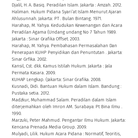
Djalil, H. A. Basiq. Peradilan Islam. Jakarta : Amzah. 2012.
Haliman. Hukum Pidana Syari’at Islam Menurut Ajaran
Ahlusunnah. Jakarta: PT . Bulan Bintang. 1971.
Harahap, M. Yahya. Kedudukan Kewenangan dan Acara
Peradilan Agama (Undang undang No 7 Tahun 1989.
Jakarta : Sinar Grafika Offset. 2003.
Harahap, M. Yahya. Pembahasan Permasalahan Dan
Penerapan KUHP Penyidikan dan Penuntutan . Jakarta:
Sinar Grfika. 2002.
Kansil, Cst. dkk. Kamus Istilah Hukum. Jakarta : Jala
Permata Kasara. 2009.
KUHAP Lengkap. (Jakarta: Sinar Grafika. 2008.
Kusnadi, Didi. Bantuan Hukum dalam Islam. Bandung :
Pustaka setia. 2012.
Madzkur, Muhammad Salam. Peradilan dalam Islam
diterjemahkan oleh Imron AM. Surabaya: Pt Bina Ilmu .
1990.
Marzuki, Peter Mahmud. Pengantar Ilmu Hukum. Jakarta:
Kencana Prenada Media Group. 2009.
Mulyadi, Lilik. Hukum Acara Pidana : Normatif, Teoritis,