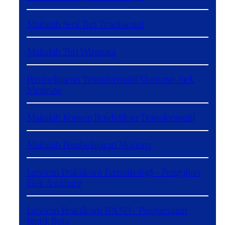
Makalah Seni Tari Tradisional
Makalah Tari Wiranata
Pembelajaran Transformatif Menurut Jack
Mezirow
Makalah Konsep Pendidikan Transformatif
Makalah Pembelajaran Modern
Laporan Praktikum Farmakologi – Pengujian
Efek Antidiare
Laporan Praktikum IPA SD – Pengamatan
Bintik Buta