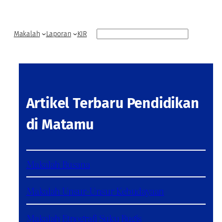
Search
Makalah
Laporan
KIR
Artikel Terbaru Pendidikan
di Matamu
Makalah Busana
Makalah Unsur-Unsur Kebudayaan
Makalah Etnografi Suku Bugis